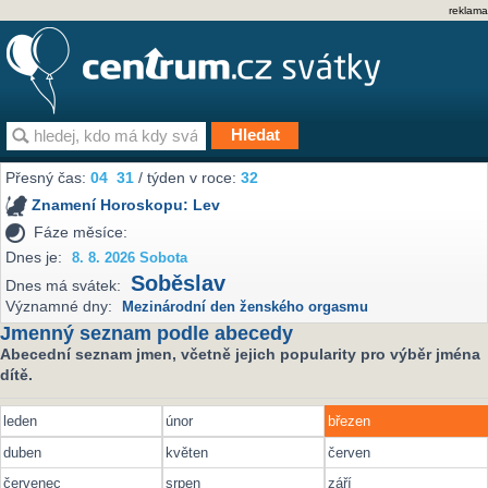
reklama
Přesný čas:
04
31
/ týden v roce:
32
Znamení Horoskopu:
Lev
Fáze měsíce:
Dnes je:
8. 8. 2026 Sobota
Soběslav
Dnes má svátek:
Významné dny:
Mezinárodní den ženského orgasmu
Jmenný seznam podle abecedy
Abecední seznam jmen, včetně jejich popularity pro výběr jména
dítě.
leden
únor
březen
duben
květen
červen
červenec
srpen
září