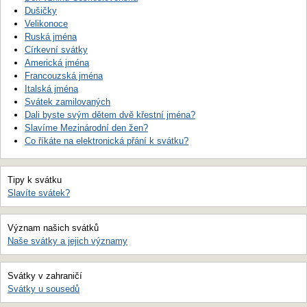
Dušičky
Velikonoce
Ruská jména
Církevní svátky
Americká jména
Francouzská jména
Italská jména
Svátek zamilovaných
Dali byste svým dětem dvě křestní jména?
Slavíme Mezinárodní den žen?
Co říkáte na elektronická přání k svátku?
Tipy k svátku
Slavíte svátek?
Význam našich svátků
Naše svátky a jejich významy
Svátky v zahraničí
Svátky u sousedů