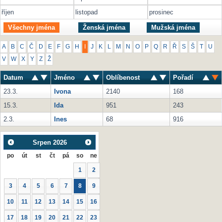
říjen
listopad
prosinec
Všechny jména
Ženská jména
Mužská jména
A
B
C
Č
D
E
F
G
H
I
J
K
L
M
N
O
P
Q
R
Ř
S
Š
T
U
V
W
X
Y
Z
Ž
Datum
Jméno
Oblíbenost
Pořadí
23.3.
Ivona
2140
168
15.3.
Ida
951
243
2.3.
Ines
68
916
Srpen
2026
po
út
st
čt
pá
so
ne
1
2
3
4
5
6
7
8
9
10
11
12
13
14
15
16
17
18
19
20
21
22
23