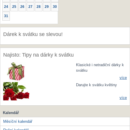
24
25
26
27
28
29
30
31
Dárek k svátku se slevou!
Najisto: Tipy na dárky k svátku
Klasické i netradiční dárky k
svátku
více
Darujte k svátku květiny
více
Kalendář
Měsíční kalendář