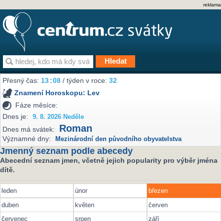
reklama
Přesný čas:
13
08
/ týden v roce:
32
Znamení Horoskopu:
Lev
Fáze měsíce:
Dnes je:
9. 8. 2026 Neděle
Roman
Dnes má svátek:
Významné dny:
Mezinárodní den původního obyvatelstva
Jmenný seznam podle abecedy
Abecední seznam jmen, včetně jejich popularity pro výběr jména
dítě.
leden
únor
březen
duben
květen
červen
červenec
srpen
září