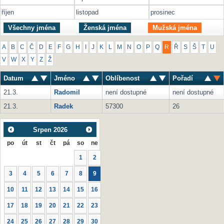
říjen
listopad
prosinec
Všechny jména
Ženská jména
Mužská jména
A
B
C
Č
D
E
F
G
H
I
J
K
L
M
N
O
P
Q
R
Ř
S
Š
T
U
V
W
X
Y
Z
Ž
Datum
Jméno
Oblíbenost
Pořadí
21.3.
Radomil
není dostupné
není dostupné
21.3.
Radek
57300
26
Srpen
2026
po
út
st
čt
pá
so
ne
1
2
3
4
5
6
7
8
9
10
11
12
13
14
15
16
17
18
19
20
21
22
23
24
25
26
27
28
29
30