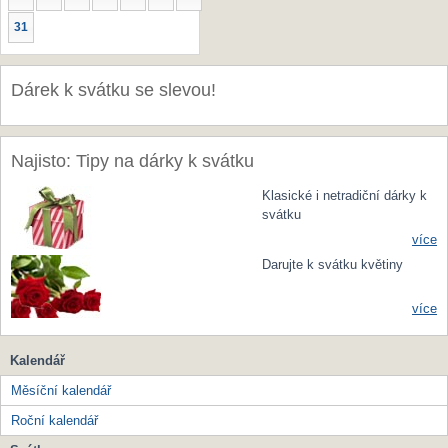
31
Dárek k svátku se slevou!
Najisto: Tipy na dárky k svátku
Klasické i netradiční dárky k
svátku
více
Darujte k svátku květiny
více
Kalendář
Měsíční kalendář
Roční kalendář