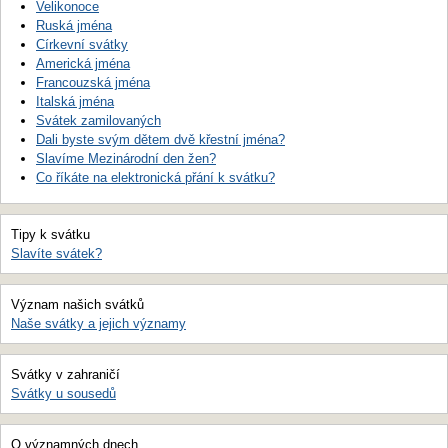
Velikonoce
Ruská jména
Církevní svátky
Americká jména
Francouzská jména
Italská jména
Svátek zamilovaných
Dali byste svým dětem dvě křestní jména?
Slavíme Mezinárodní den žen?
Co říkáte na elektronická přání k svátku?
Tipy k svátku
Slavíte svátek?
Význam našich svátků
Naše svátky a jejich významy
Svátky v zahraničí
Svátky u sousedů
O významných dnech