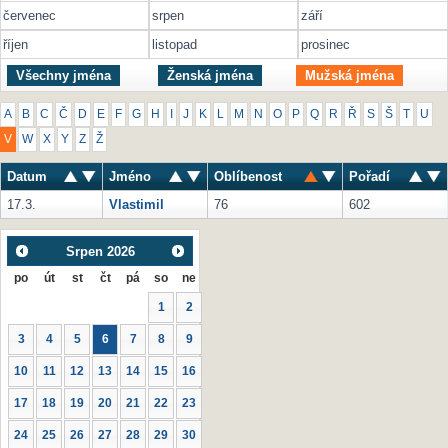
červenec
srpen
září
říjen
listopad
prosinec
Všechny jména
Ženská jména
Mužská jména
A
B
C
Č
D
E
F
G
H
I
J
K
L
M
N
O
P
Q
R
Ř
S
Š
T
U
V
W
X
Y
Z
Ž
Datum
Jméno
Oblíbenost
Pořadí
17.3.
Vlastimil
76
602
Srpen
2026
po
út
st
čt
pá
so
ne
1
2
3
4
5
6
7
8
9
10
11
12
13
14
15
16
17
18
19
20
21
22
23
24
25
26
27
28
29
30