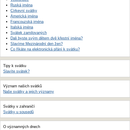
Ruská jména
Církevní svátky
Americká jména
Francouzská jména
Italská jména
Svátek zamilovaných
Dali byste svým dětem dvě křestní jména?
Slavíme Mezinárodní den žen?
Co říkáte na elektronická přání k svátku?
Tipy k svátku
Slavíte svátek?
Význam našich svátků
Naše svátky a jejich významy
Svátky v zahraničí
Svátky u sousedů
O významných dnech