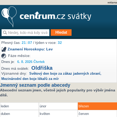
reklama
Přesný čas:
21
:
07
/ týden v roce:
32
Znamení Horoskopu:
Lev
Fáze měsíce:
Dnes je:
6. 8. 2026 Čtvrtek
Oldřiška
Dnes má svátek:
Významné dny:
Světový den boje za zákaz jaderných zbraní
,
Mezinárodní den boje lékařů za mír
Jmenný seznam podle abecedy
Abecední seznam jmen, včetně jejich popularity pro výběr jména
dítě.
leden
únor
březen
duben
květen
červen