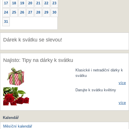
17
18
19
20
21
22
23
24
25
26
27
28
29
30
31
Dárek k svátku se slevou!
Najisto: Tipy na dárky k svátku
Klasické i netradiční dárky k
svátku
více
Darujte k svátku květiny
více
Kalendář
Měsíční kalendář