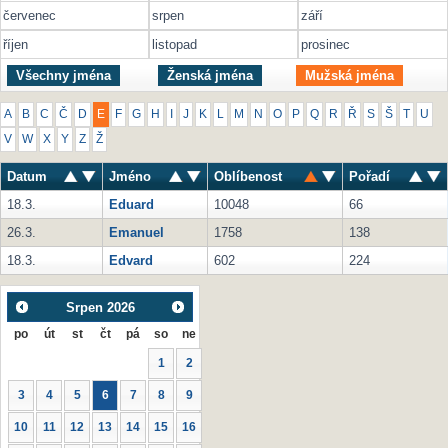
červenec
srpen
září
říjen
listopad
prosinec
Všechny jména
Ženská jména
Mužská jména
A
B
C
Č
D
E
F
G
H
I
J
K
L
M
N
O
P
Q
R
Ř
S
Š
T
U
V
W
X
Y
Z
Ž
Datum
Jméno
Oblíbenost
Pořadí
18.3.
Eduard
10048
66
26.3.
Emanuel
1758
138
18.3.
Edvard
602
224
Srpen
2026
po
út
st
čt
pá
so
ne
1
2
3
4
5
6
7
8
9
10
11
12
13
14
15
16