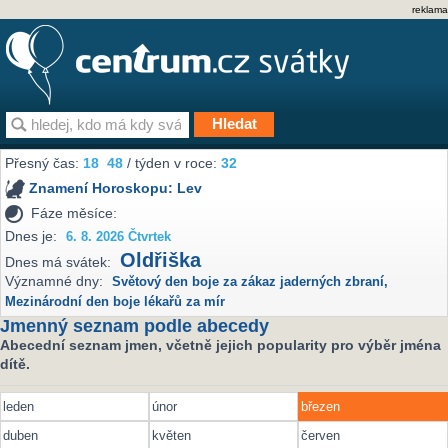
reklama
Přesný čas:
18
48
/ týden v roce:
32
Znamení Horoskopu:
Lev
Fáze měsíce:
Dnes je:
6. 8. 2026 Čtvrtek
Oldřiška
Dnes má svátek:
Významné dny:
Světový den boje za zákaz jaderných zbraní
,
Mezinárodní den boje lékařů za mír
Jmenný seznam podle abecedy
Abecední seznam jmen, včetně jejich popularity pro výběr jména
dítě.
leden
únor
březen
duben
květen
červen