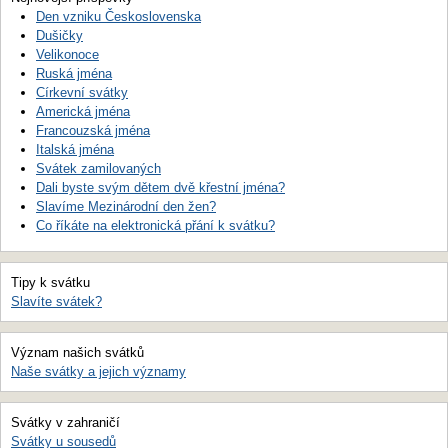
Den vzniku Československa
Dušičky
Velikonoce
Ruská jména
Církevní svátky
Americká jména
Francouzská jména
Italská jména
Svátek zamilovaných
Dali byste svým dětem dvě křestní jména?
Slavíme Mezinárodní den žen?
Co říkáte na elektronická přání k svátku?
Tipy k svátku
Slavíte svátek?
Význam našich svátků
Naše svátky a jejich významy
Svátky v zahraničí
Svátky u sousedů