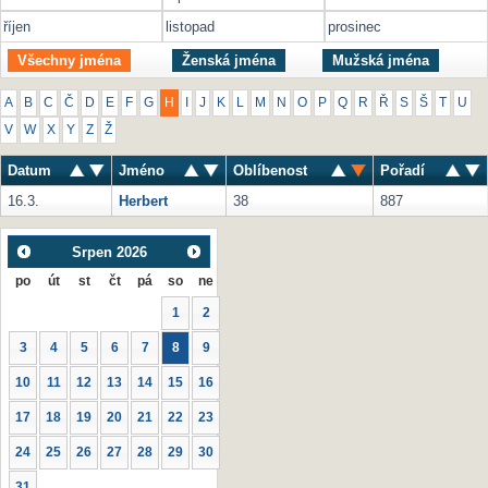
říjen
listopad
prosinec
Všechny jména
Ženská jména
Mužská jména
A
B
C
Č
D
E
F
G
H
I
J
K
L
M
N
O
P
Q
R
Ř
S
Š
T
U
V
W
X
Y
Z
Ž
Datum
Jméno
Oblíbenost
Pořadí
16.3.
Herbert
38
887
Srpen
2026
po
út
st
čt
pá
so
ne
1
2
3
4
5
6
7
8
9
10
11
12
13
14
15
16
17
18
19
20
21
22
23
24
25
26
27
28
29
30
31