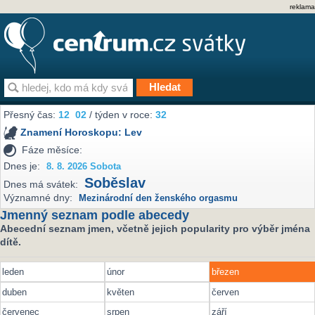
reklama
Přesný čas:
12
02
/ týden v roce:
32
Znamení Horoskopu:
Lev
Fáze měsíce:
Dnes je:
8. 8. 2026 Sobota
Soběslav
Dnes má svátek:
Významné dny:
Mezinárodní den ženského orgasmu
Jmenný seznam podle abecedy
Abecední seznam jmen, včetně jejich popularity pro výběr jména
dítě.
leden
únor
březen
duben
květen
červen
červenec
srpen
září