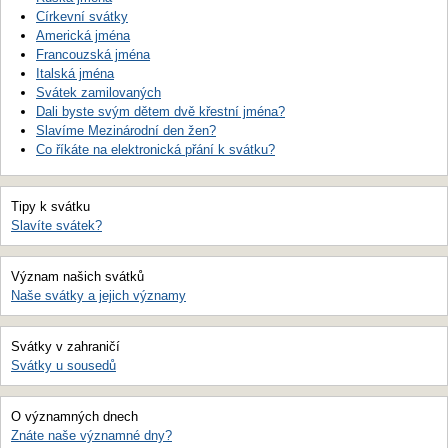
Církevní svátky
Americká jména
Francouzská jména
Italská jména
Svátek zamilovaných
Dali byste svým dětem dvě křestní jména?
Slavíme Mezinárodní den žen?
Co říkáte na elektronická přání k svátku?
Tipy k svátku
Slavíte svátek?
Význam našich svátků
Naše svátky a jejich významy
Svátky v zahraničí
Svátky u sousedů
O významných dnech
Znáte naše významné dny?