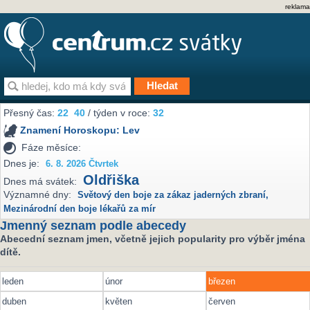
reklama
Přesný čas:
22
40
/ týden v roce:
32
Znamení Horoskopu:
Lev
Fáze měsíce:
Dnes je:
6. 8. 2026 Čtvrtek
Oldřiška
Dnes má svátek:
Významné dny:
Světový den boje za zákaz jaderných zbraní
,
Mezinárodní den boje lékařů za mír
Jmenný seznam podle abecedy
Abecední seznam jmen, včetně jejich popularity pro výběr jména
dítě.
leden
únor
březen
duben
květen
červen