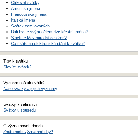
Církevní svátky
Americká jména
Francouzská jména
Italská jména
Svátek zamilovaných
Dali byste svým dětem dvě křestní jména?
Slavíme Mezinárodní den žen?
Co říkáte na elektronická přání k svátku?
Tipy k svátku
Slavíte svátek?
Význam našich svátků
Naše svátky a jejich významy
Svátky v zahraničí
Svátky u sousedů
O významných dnech
Znáte naše významné dny?