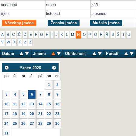
červenec
srpen
září
říjen
listopad
prosinec
Všechny jména
Ženská jména
Mužská jména
A
B
C
Č
D
E
F
G
H
I
J
K
L
M
N
O
P
Q
R
Ř
S
Š
T
U
V
W
X
Y
Z
Ž
Datum
Jméno
Oblíbenost
Pořadí
Srpen
2026
po
út
st
čt
pá
so
ne
1
2
3
4
5
6
7
8
9
10
11
12
13
14
15
16
17
18
19
20
21
22
23
24
25
26
27
28
29
30
31