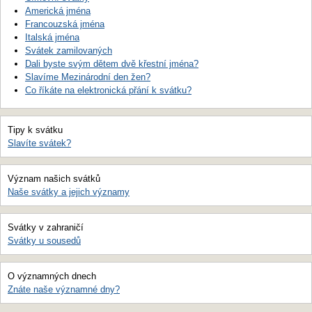
Americká jména
Francouzská jména
Italská jména
Svátek zamilovaných
Dali byste svým dětem dvě křestní jména?
Slavíme Mezinárodní den žen?
Co říkáte na elektronická přání k svátku?
Tipy k svátku
Slavíte svátek?
Význam našich svátků
Naše svátky a jejich významy
Svátky v zahraničí
Svátky u sousedů
O významných dnech
Znáte naše významné dny?