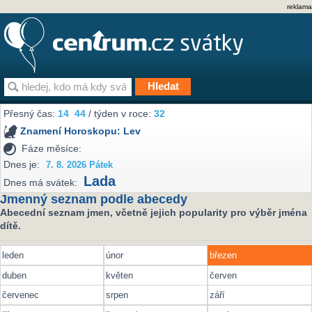
reklama
Přesný čas:
14
44
/ týden v roce:
32
Znamení Horoskopu:
Lev
Fáze měsíce:
Dnes je:
7. 8. 2026 Pátek
Lada
Dnes má svátek:
Jmenný seznam podle abecedy
Abecední seznam jmen, včetně jejich popularity pro výběr jména
dítě.
leden
únor
březen
duben
květen
červen
červenec
srpen
září