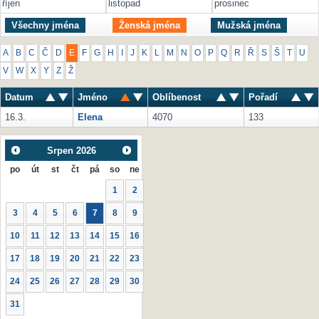
říjen
listopad
prosinec
Všechny jména
Ženská jména
Mužská jména
A
B
C
Č
D
E
F
G
H
I
J
K
L
M
N
O
P
Q
R
Ř
S
Š
T
U
V
W
X
Y
Z
Ž
Datum
Jméno
Oblíbenost
Pořadí
16.3.
Elena
4070
133
Srpen
2026
po
út
st
čt
pá
so
ne
1
2
3
4
5
6
7
8
9
10
11
12
13
14
15
16
17
18
19
20
21
22
23
24
25
26
27
28
29
30
31