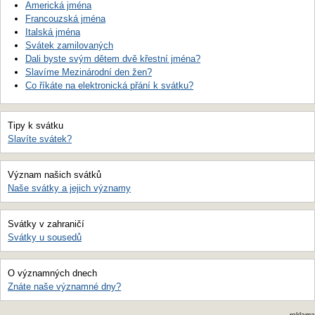
Americká jména
Francouzská jména
Italská jména
Svátek zamilovaných
Dali byste svým dětem dvě křestní jména?
Slavíme Mezinárodní den žen?
Co říkáte na elektronická přání k svátku?
Tipy k svátku
Slavíte svátek?
Význam našich svátků
Naše svátky a jejich významy
Svátky v zahraničí
Svátky u sousedů
O významných dnech
Znáte naše významné dny?
reklama