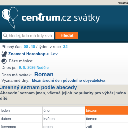
reklama
Přesný čas:
08
:
40
/ týden v roce:
32
Znamení Horoskopu:
Lev
Fáze měsíce:
Dnes je:
9. 8. 2026 Neděle
Roman
Dnes má svátek:
Významné dny:
Mezinárodní den původního obyvatelstva
Jmenný seznam podle abecedy
Abecední seznam jmen, včetně jejich popularity pro výběr jména
dítě.
leden
únor
březen
duben
květen
červen
červenec
srpen
září