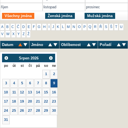
říjen
listopad
prosinec
Všechny jména
Ženská jména
Mužská jména
A
B
C
Č
D
E
F
G
H
I
J
K
L
M
N
O
P
Q
R
Ř
S
Š
T
U
V
W
X
Y
Z
Ž
Datum
Jméno
Oblíbenost
Pořadí
Srpen
2026
po
út
st
čt
pá
so
ne
1
2
3
4
5
6
7
8
9
10
11
12
13
14
15
16
17
18
19
20
21
22
23
24
25
26
27
28
29
30
31