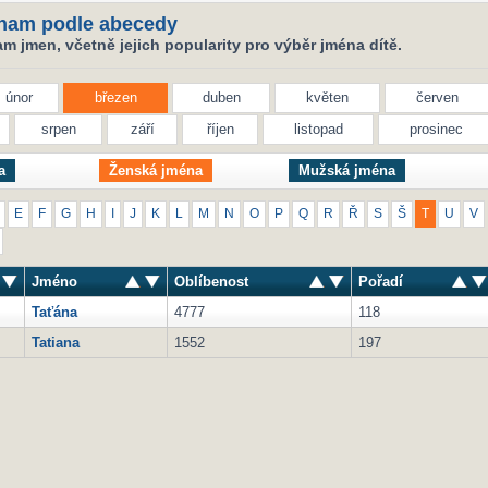
nam podle abecedy
 jmen, včetně jejich popularity pro výběr jména dítě.
únor
březen
duben
květen
červen
srpen
září
říjen
listopad
prosinec
a
Ženská jména
Mužská jména
E
F
G
H
I
J
K
L
M
N
O
P
Q
R
Ř
S
Š
T
U
V
Jméno
Oblíbenost
Pořadí
Taťána
4777
118
Tatiana
1552
197