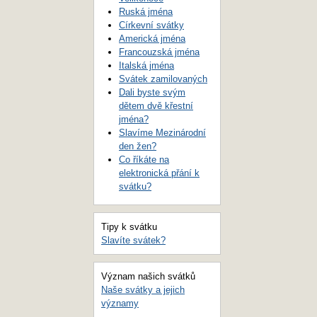
Ruská jména
Církevní svátky
Americká jména
Francouzská jména
Italská jména
Svátek zamilovaných
Dali byste svým
dětem dvě křestní
jména?
Slavíme Mezinárodní
den žen?
Co říkáte na
elektronická přání k
svátku?
Tipy k svátku
Slavíte svátek?
Význam našich svátků
Naše svátky a jejich
významy