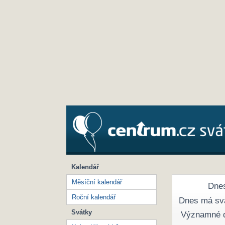
Kalendář
Měsíční kalendář
Dnes
Roční kalendář
Dnes má sv
Svátky
Významné 