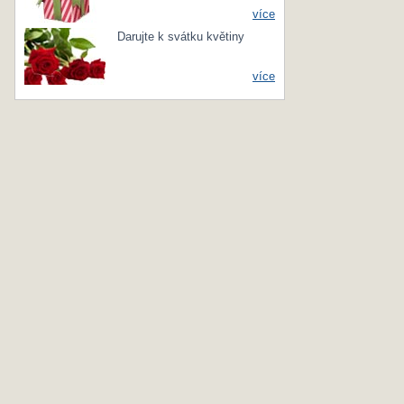
více
Darujte k svátku květiny
více