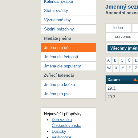
Kalendář svátků
Jmenný sez
Státní svátky
Abecední seznam
Významné dny
leden
Školní prázdniny
červenec
Hledáte jméno
Jména pro děti
Všechny jmén
Jména dle četnosti
A
B
C
Č
D
Jména dle popularity
W
X
Y
Z
Ž
Zvířecí kalendář
Datum
Jméno pro kočku
29.3.
Jméno pro psa
29.3.
Nejnovější příspěvky
Den vzniku
Československa
Dušičky
Velikonoce