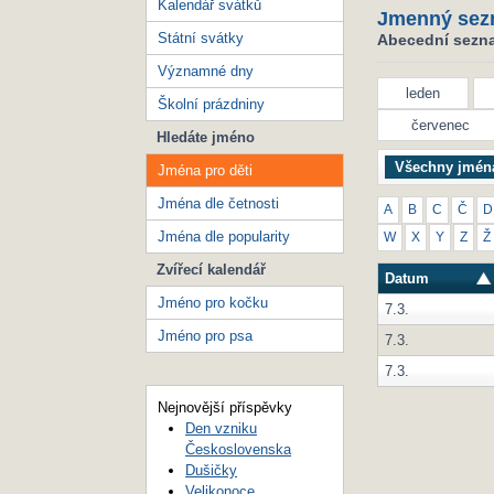
Kalendář svátků
Jmenný sez
Státní svátky
Abecední seznam
Významné dny
leden
Školní prázdniny
červenec
Hledáte jméno
Všechny jmén
Jména pro děti
Jména dle četnosti
A
B
C
Č
D
Jména dle popularity
W
X
Y
Z
Ž
Zvířecí kalendář
Datum
Jméno pro kočku
7.3.
Jméno pro psa
7.3.
7.3.
Nejnovější příspěvky
Den vzniku
Československa
Dušičky
Velikonoce