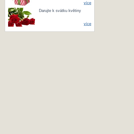
více
Darujte k svátku květiny
více