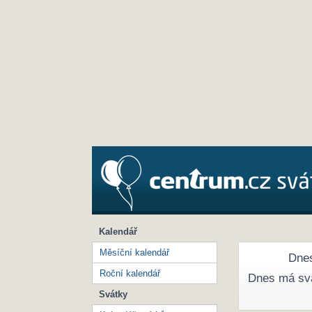
Kalendář
Měsíční kalendář
Dnes
Roční kalendář
Dnes má sv
Svátky