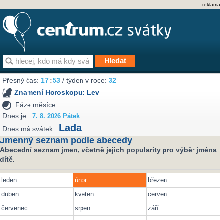
reklama
Přesný čas:
17
53
/ týden v roce:
32
Znamení Horoskopu:
Lev
Fáze měsíce:
Dnes je:
7. 8. 2026 Pátek
Lada
Dnes má svátek:
Jmenný seznam podle abecedy
Abecední seznam jmen, včetně jejich popularity pro výběr jména
dítě.
leden
únor
březen
duben
květen
červen
červenec
srpen
září