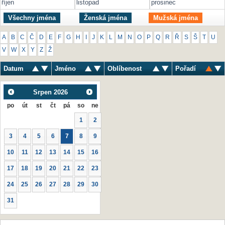
říjen
listopad
prosinec
Všechny jména
Ženská jména
Mužská jména
A
B
C
Č
D
E
F
G
H
I
J
K
L
M
N
O
P
Q
R
Ř
S
Š
T
U
V
W
X
Y
Z
Ž
Datum
Jméno
Oblíbenost
Pořadí
Srpen
2026
po
út
st
čt
pá
so
ne
1
2
3
4
5
6
7
8
9
10
11
12
13
14
15
16
17
18
19
20
21
22
23
24
25
26
27
28
29
30
31