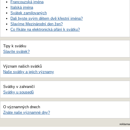
Francouzská jména
Italská jména
Svátek zamilovaných
Dali byste svým dětem dvě křestní jména?
Slavíme Mezinárodní den žen?
Co říkáte na elektronická přání k svátku?
Tipy k svátku
Slavíte svátek?
Význam našich svátků
Naše svátky a jejich významy
Svátky v zahraničí
Svátky u sousedů
O významných dnech
Znáte naše významné dny?
reklama