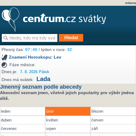
reklama
Přesný čas:
07
:
40
/ týden v roce:
32
Znamení Horoskopu:
Lev
Fáze měsíce:
Dnes je:
7. 8. 2026 Pátek
Lada
Dnes má svátek:
Jmenný seznam podle abecedy
Abecední seznam jmen, včetně jejich popularity pro výběr jména
dítě.
leden
únor
březen
duben
květen
červen
červenec
srpen
září