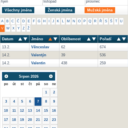
říjen
listopad
prosinec
Všechny jména
Ženská jména
Mužská jména
A
B
C
Č
D
E
F
G
H
I
J
K
L
M
N
O
P
Q
R
Ř
S
Š
T
U
V
W
X
Y
Z
Ž
Datum
Jméno
Oblíbenost
Pořadí
13.2.
Věnceslav
62
674
14.2.
Valentýn
39
536
14.2.
Valentin
438
259
Srpen
2026
po
út
st
čt
pá
so
ne
1
2
3
4
5
6
7
8
9
10
11
12
13
14
15
16
17
18
19
20
21
22
23