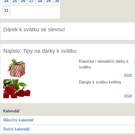
24
25
26
27
28
29
30
31
Dárek k svátku se slevou!
Najisto: Tipy na dárky k svátku
Klasické i netradiční dárky k
svátku
více
Darujte k svátku květiny
více
Kalendář
Měsíční kalendář
Roční kalendář