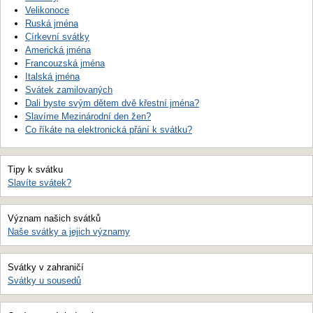
Velikonoce
Ruská jména
Církevní svátky
Americká jména
Francouzská jména
Italská jména
Svátek zamilovaných
Dali byste svým dětem dvě křestní jména?
Slavíme Mezinárodní den žen?
Co říkáte na elektronická přání k svátku?
Tipy k svátku
Slavíte svátek?
Význam našich svátků
Naše svátky a jejich významy
Svátky v zahraničí
Svátky u sousedů