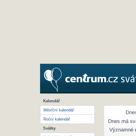
Kalendář
Měsíční kalendář
Dnes
Roční kalendář
Dnes má sv
Svátky
Významné 