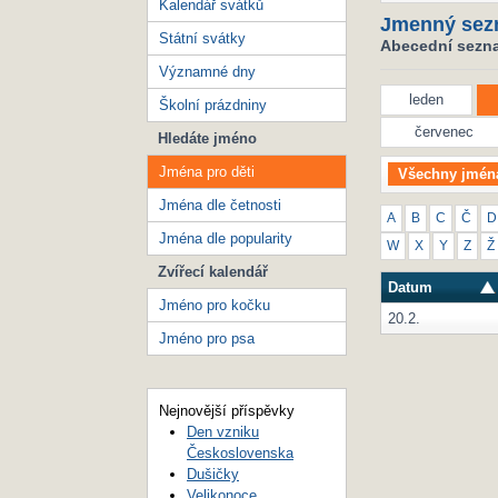
Kalendář svátků
Jmenný sez
Státní svátky
Abecední seznam
Významné dny
leden
Školní prázdniny
červenec
Hledáte jméno
Jména pro děti
Všechny jmén
Jména dle četnosti
A
B
C
Č
D
Jména dle popularity
W
X
Y
Z
Ž
Zvířecí kalendář
Datum
Jméno pro kočku
20.2.
Jméno pro psa
Nejnovější příspěvky
Den vzniku
Československa
Dušičky
Velikonoce