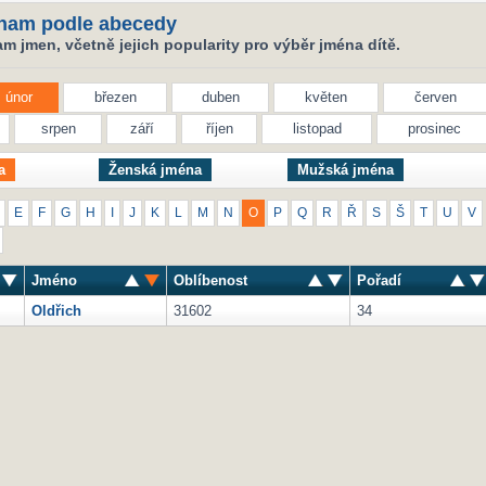
nam podle abecedy
 jmen, včetně jejich popularity pro výběr jména dítě.
únor
březen
duben
květen
červen
srpen
září
říjen
listopad
prosinec
a
Ženská jména
Mužská jména
E
F
G
H
I
J
K
L
M
N
O
P
Q
R
Ř
S
Š
T
U
V
Jméno
Oblíbenost
Pořadí
Oldřich
31602
34