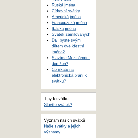
Ruská jména
Církevní svátky
Americká jména
Francouzská jména
Italská jména
Svátek zamilovaných
Dali byste svým
dětem dvě křestní
jména?
Slavíme Mezinárodní
den žen?
Co říkáte na
elektronická přání k
svátku?
Tipy k svátku
Slavíte svátek?
Význam našich svátků
Naše svátky a jejich
významy