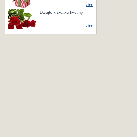
více
Darujte k svátku květiny
více