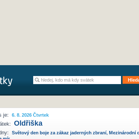
 je:
6. 8. 2026 Čtvrtek
Oldřiška
átek:
dny:
Světový den boje za zákaz jaderných zbraní
,
Mezinárodní 
a mír