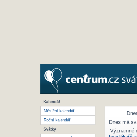
Kalendář
Měsíční kalendář
Dnes
Roční kalendář
Dnes má sv
Svátky
Významné 
boje lékařů z