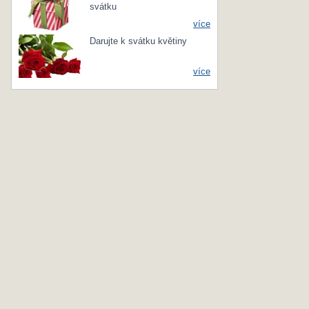
svátku
více
Darujte k svátku květiny
více