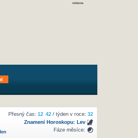
reklama
Přesný čas:
12
:
42
/ týden v roce:
32
Znamení Horoskopu:
Lev
Fáze měsíce:
den