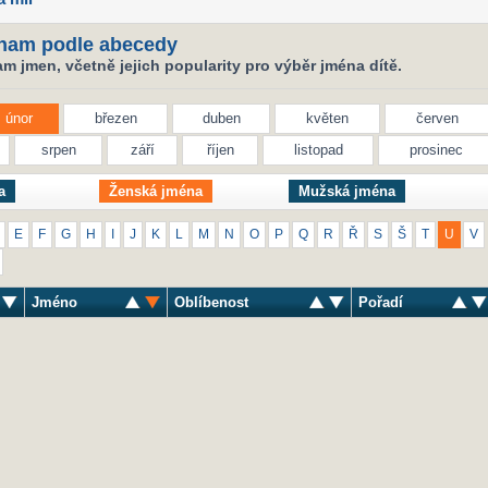
nam podle abecedy
 jmen, včetně jejich popularity pro výběr jména dítě.
únor
březen
duben
květen
červen
srpen
září
říjen
listopad
prosinec
a
Ženská jména
Mužská jména
E
F
G
H
I
J
K
L
M
N
O
P
Q
R
Ř
S
Š
T
U
V
Jméno
Oblíbenost
Pořadí