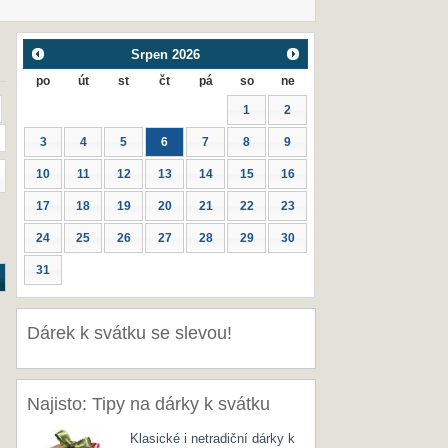
Srpen
2026
po
út
st
čt
pá
so
ne
1
2
3
4
5
6
7
8
9
10
11
12
13
14
15
16
17
18
19
20
21
22
23
24
25
26
27
28
29
30
31
Dárek k svátku se slevou!
Najisto: Tipy na dárky k svátku
Klasické i netradiční dárky k