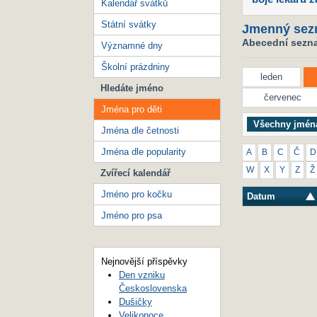
Kalendář svátků
Státní svátky
Jmenný sez
Abecední seznam
Významné dny
Školní prázdniny
leden
Hledáte jméno
červenec
Jména pro děti
Všechny jmén
Jména dle četnosti
Jména dle popularity
A
B
C
Č
D
W
X
Y
Z
Ž
Zvířecí kalendář
Jméno pro kočku
Datum
Jméno pro psa
Nejnovější příspěvky
Den vzniku
Československa
Dušičky
Velikonoce