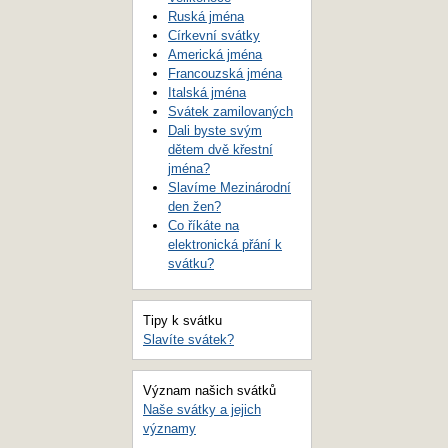
Ruská jména
Církevní svátky
Americká jména
Francouzská jména
Italská jména
Svátek zamilovaných
Dali byste svým
dětem dvě křestní
jména?
Slavíme Mezinárodní
den žen?
Co říkáte na
elektronická přání k
svátku?
Tipy k svátku
Slavíte svátek?
Význam našich svátků
Naše svátky a jejich
významy