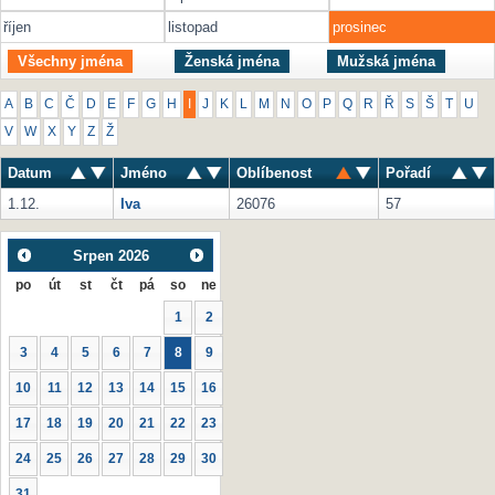
říjen
listopad
prosinec
Všechny jména
Ženská jména
Mužská jména
A
B
C
Č
D
E
F
G
H
I
J
K
L
M
N
O
P
Q
R
Ř
S
Š
T
U
V
W
X
Y
Z
Ž
Datum
Jméno
Oblíbenost
Pořadí
1.12.
Iva
26076
57
Srpen
2026
po
út
st
čt
pá
so
ne
1
2
3
4
5
6
7
8
9
10
11
12
13
14
15
16
17
18
19
20
21
22
23
24
25
26
27
28
29
30
31