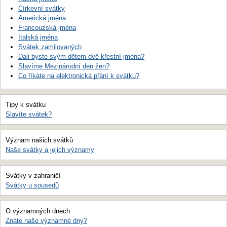
Církevní svátky
Americká jména
Francouzská jména
Italská jména
Svátek zamilovaných
Dali byste svým dětem dvě křestní jména?
Slavíme Mezinárodní den žen?
Co říkáte na elektronická přání k svátku?
Tipy k svátku
Slavíte svátek?
Význam našich svátků
Naše svátky a jejich významy
Svátky v zahraničí
Svátky u sousedů
O významných dnech
Znáte naše významné dny?