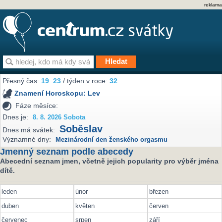
reklama
Přesný čas:
19
23
/ týden v roce:
32
Znamení Horoskopu:
Lev
Fáze měsíce:
Dnes je:
8. 8. 2026 Sobota
Soběslav
Dnes má svátek:
Významné dny:
Mezinárodní den ženského orgasmu
Jmenný seznam podle abecedy
Abecední seznam jmen, včetně jejich popularity pro výběr jména
dítě.
leden
únor
březen
duben
květen
červen
červenec
srpen
září