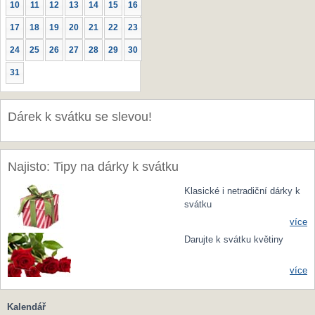
10
11
12
13
14
15
16
17
18
19
20
21
22
23
24
25
26
27
28
29
30
31
Dárek k svátku se slevou!
Najisto: Tipy na dárky k svátku
Klasické i netradiční dárky k
svátku
více
Darujte k svátku květiny
více
Kalendář