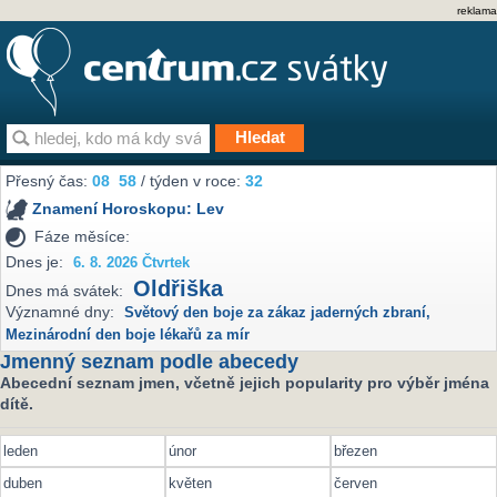
reklama
Přesný čas:
08
58
/ týden v roce:
32
Znamení Horoskopu:
Lev
Fáze měsíce:
Dnes je:
6. 8. 2026 Čtvrtek
Oldřiška
Dnes má svátek:
Významné dny:
Světový den boje za zákaz jaderných zbraní
,
Mezinárodní den boje lékařů za mír
Jmenný seznam podle abecedy
Abecední seznam jmen, včetně jejich popularity pro výběr jména
dítě.
leden
únor
březen
duben
květen
červen