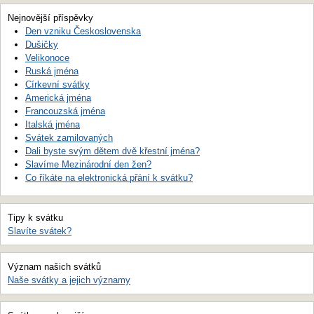
Nejnovější příspěvky
Den vzniku Československa
Dušičky
Velikonoce
Ruská jména
Církevní svátky
Americká jména
Francouzská jména
Italská jména
Svátek zamilovaných
Dali byste svým dětem dvě křestní jména?
Slavíme Mezinárodní den žen?
Co říkáte na elektronická přání k svátku?
Tipy k svátku
Slavíte svátek?
Význam našich svátků
Naše svátky a jejich významy