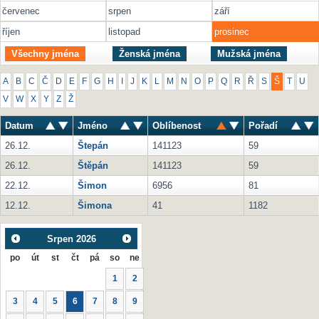
červenec
srpen
září
říjen
listopad
prosinec
Všechny jména
Ženská jména
Mužská jména
A
B
C
Č
D
E
F
G
H
I
J
K
L
M
N
O
P
Q
R
Ř
S
Š
T
U
V
W
X
Y
Z
Ž
Datum
Jméno
Oblíbenost
Pořadí
26.12.
Štepán
141123
59
26.12.
Štěpán
141123
59
22.12.
Šimon
6956
81
12.12.
Šimona
41
1182
Srpen
2026
po
út
st
čt
pá
so
ne
1
2
3
4
5
6
7
8
9