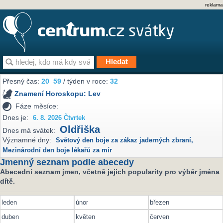
reklama
Přesný čas:
20
59
/ týden v roce:
32
Znamení Horoskopu:
Lev
Fáze měsíce:
Dnes je:
6. 8. 2026 Čtvrtek
Oldřiška
Dnes má svátek:
Významné dny:
Světový den boje za zákaz jaderných zbraní
,
Mezinárodní den boje lékařů za mír
Jmenný seznam podle abecedy
Abecední seznam jmen, včetně jejich popularity pro výběr jména
dítě.
leden
únor
březen
duben
květen
červen