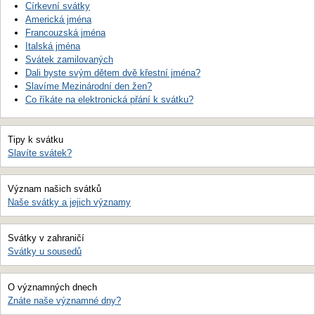
Církevní svátky
Americká jména
Francouzská jména
Italská jména
Svátek zamilovaných
Dali byste svým dětem dvě křestní jména?
Slavíme Mezinárodní den žen?
Co říkáte na elektronická přání k svátku?
Tipy k svátku
Slavíte svátek?
Význam našich svátků
Naše svátky a jejich významy
Svátky v zahraničí
Svátky u sousedů
O významných dnech
Znáte naše významné dny?