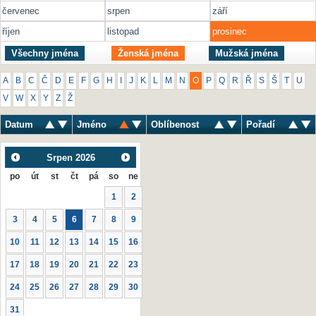
červenec
srpen
září
říjen
listopad
prosinec
Všechny jména
Ženská jména
Mužská jména
A
B
C
Č
D
E
F
G
H
I
J
K
L
M
N
O
P
Q
R
Ř
S
Š
T
U
V
W
X
Y
Z
Ž
Datum
Jméno
Oblíbenost
Pořadí
Srpen
2026
po
út
st
čt
pá
so
ne
1
2
3
4
5
6
7
8
9
10
11
12
13
14
15
16
17
18
19
20
21
22
23
24
25
26
27
28
29
30
31