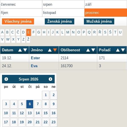
červenec
srpen
září
říjen
listopad
prosinec
Všechny jména
Ženská jména
Mužská jména
A
B
C
Č
D
E
F
G
H
I
J
K
L
M
N
O
P
Q
R
Ř
S
Š
T
U
V
W
X
Y
Z
Ž
Datum
Jméno
Oblíbenost
Pořadí
19.12.
Ester
2114
171
24.12.
Eva
161700
3
Srpen
2026
po
út
st
čt
pá
so
ne
1
2
3
4
5
6
7
8
9
10
11
12
13
14
15
16
17
18
19
20
21
22
23