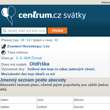
reklama
Přesný čas:
19
:
14
/ týden v roce:
32
Znamení Horoskopu:
Lev
Fáze měsíce:
Dnes je:
6. 8. 2026 Čtvrtek
Oldřiška
Dnes má svátek:
Významné dny:
Světový den boje za zákaz jaderných zbraní
,
Mezinárodní den boje lékařů za mír
Jmenný seznam podle abecedy
Abecední seznam jmen, včetně jejich popularity pro výběr jména
dítě.
leden
únor
březen
duben
květen
červen