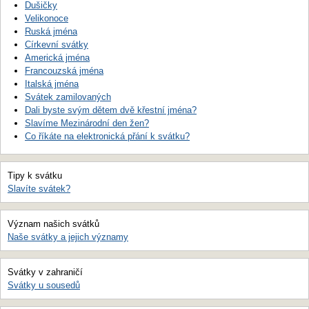
Dušičky
Velikonoce
Ruská jména
Církevní svátky
Americká jména
Francouzská jména
Italská jména
Svátek zamilovaných
Dali byste svým dětem dvě křestní jména?
Slavíme Mezinárodní den žen?
Co říkáte na elektronická přání k svátku?
Tipy k svátku
Slavíte svátek?
Význam našich svátků
Naše svátky a jejich významy
Svátky v zahraničí
Svátky u sousedů