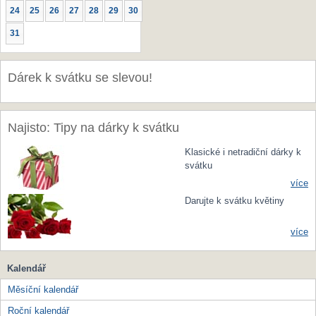
24
25
26
27
28
29
30
31
Dárek k svátku se slevou!
Najisto: Tipy na dárky k svátku
Klasické i netradiční dárky k
svátku
více
Darujte k svátku květiny
více
Kalendář
Měsíční kalendář
Roční kalendář