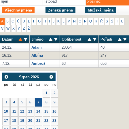
říjen
listopad
prosinec
Všechny jména
Ženská jména
Mužská jména
A
B
C
Č
D
E
F
G
H
I
J
K
L
M
N
O
P
Q
R
Ř
S
Š
T
U
V
W
X
Y
Z
Ž
Datum
Jméno
Oblíbenost
Pořadí
24.12.
Adam
28054
40
16.12.
Albína
917
247
7.12.
Ambrož
63
656
Srpen
2026
po
út
st
čt
pá
so
ne
1
2
3
4
5
6
7
8
9
10
11
12
13
14
15
16
17
18
19
20
21
22
23