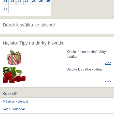
24
25
26
27
28
29
30
31
Dárek k svátku se slevou!
Najisto: Tipy na dárky k svátku
Klasické i netradiční dárky k
svátku
více
Darujte k svátku květiny
více
Kalendář
Měsíční kalendář
Roční kalendář