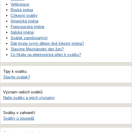
Velikonoce
Ruská jména
Církevní svátky
Americká jména
Francouzská jména
Italská jména
Svátek zamilovaných
Dali byste svým dětem dvě křestní jména?
Slavíme Mezinárodní den žen?
Co říkáte na elektronická přání k svátku?
Tipy k svátku
Slavíte svátek?
Význam našich svátků
Naše svátky a jejich významy
Svátky v zahraničí
Svátky u sousedů