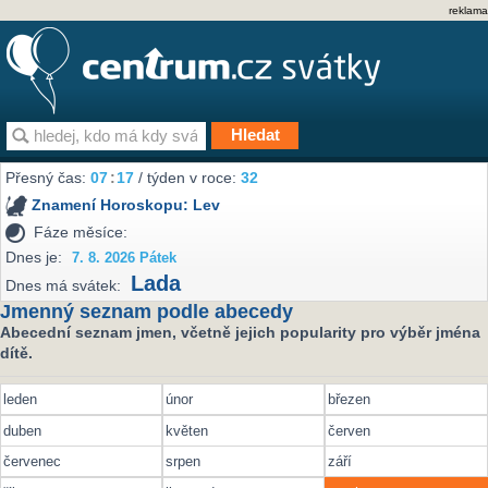
reklama
Přesný čas:
07
:
17
/ týden v roce:
32
Znamení Horoskopu:
Lev
Fáze měsíce:
Dnes je:
7. 8. 2026 Pátek
Lada
Dnes má svátek:
Jmenný seznam podle abecedy
Abecední seznam jmen, včetně jejich popularity pro výběr jména
dítě.
leden
únor
březen
duben
květen
červen
červenec
srpen
září