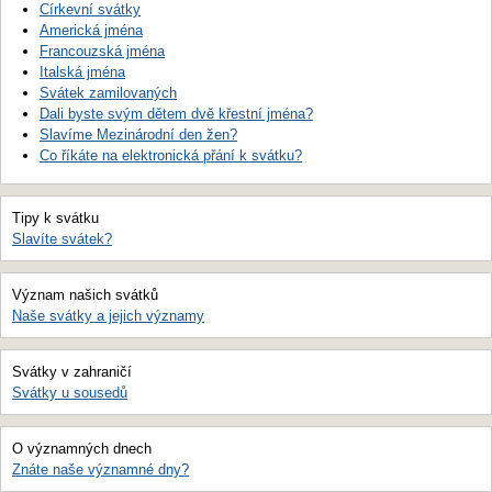
Církevní svátky
Americká jména
Francouzská jména
Italská jména
Svátek zamilovaných
Dali byste svým dětem dvě křestní jména?
Slavíme Mezinárodní den žen?
Co říkáte na elektronická přání k svátku?
Tipy k svátku
Slavíte svátek?
Význam našich svátků
Naše svátky a jejich významy
Svátky v zahraničí
Svátky u sousedů
O významných dnech
Znáte naše významné dny?