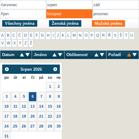
červenec
srpen
září
říjen
listopad
prosinec
Všechny jména
Ženská jména
Mužská jména
A
B
C
Č
D
E
F
G
H
I
J
K
L
M
N
O
P
Q
R
Ř
S
Š
T
U
V
W
X
Y
Z
Ž
Datum
Jméno
Oblíbenost
Pořadí
Srpen
2026
po
út
st
čt
pá
so
ne
1
2
3
4
5
6
7
8
9
10
11
12
13
14
15
16
17
18
19
20
21
22
23
24
25
26
27
28
29
30
31