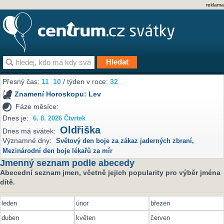
reklama
Přesný čas:
11
:
10
/ týden v roce:
32
Znamení Horoskopu:
Lev
Fáze měsíce:
Dnes je:
6. 8. 2026 Čtvrtek
Oldřiška
Dnes má svátek:
Významné dny:
Světový den boje za zákaz jaderných zbraní
,
Mezinárodní den boje lékařů za mír
Jmenný seznam podle abecedy
Abecední seznam jmen, včetně jejich popularity pro výběr jména
dítě.
leden
únor
březen
duben
květen
červen