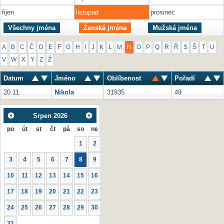
říjen
listopad
prosinec
Všechny jména
Ženská jména
Mužská jména
A
B
C
Č
D
E
F
G
H
I
J
K
L
M
N
O
P
Q
R
Ř
S
Š
T
U
V
W
X
Y
Z
Ž
Datum
Jméno
Oblíbenost
Pořadí
20.11.
Nikola
31935
49
Srpen
2026
po
út
st
čt
pá
so
ne
1
2
3
4
5
6
7
8
9
10
11
12
13
14
15
16
17
18
19
20
21
22
23
24
25
26
27
28
29
30
31