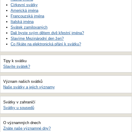
Církevní svátky
Americká jména
Francouzská jména
Italská jména
Svátek zamilovaných
Dali byste svým dětem dvě křestní jména?
Slavíme Mezinárodní den žen?
Co říkáte na elektronická přání k svátku?
Tipy k svátku
Slavíte svátek?
Význam našich svátků
Naše svátky a jejich významy
Svátky v zahraničí
Svátky u sousedů
O významných dnech
Znáte naše významné dny?