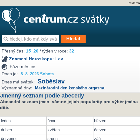
reklama
Přesný čas:
15
20
/ týden v roce:
32
Znamení Horoskopu:
Lev
Fáze měsíce:
Dnes je:
8. 8. 2026 Sobota
Soběslav
Dnes má svátek:
Významné dny:
Mezinárodní den ženského orgasmu
Jmenný seznam podle abecedy
Abecední seznam jmen, včetně jejich popularity pro výběr jména
dítě.
leden
únor
březen
duben
květen
červen
červenec
srpen
září