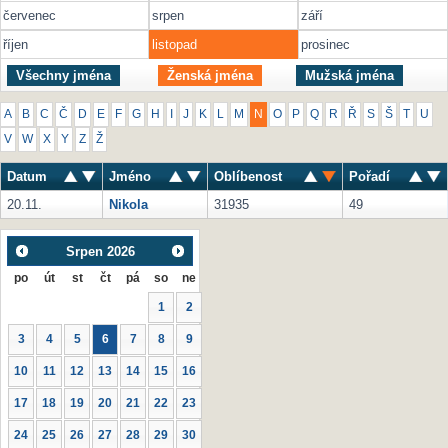
červenec
srpen
září
říjen
listopad
prosinec
Všechny jména
Ženská jména
Mužská jména
A
B
C
Č
D
E
F
G
H
I
J
K
L
M
N
O
P
Q
R
Ř
S
Š
T
U
V
W
X
Y
Z
Ž
Datum
Jméno
Oblíbenost
Pořadí
20.11.
Nikola
31935
49
Srpen
2026
po
út
st
čt
pá
so
ne
1
2
3
4
5
6
7
8
9
10
11
12
13
14
15
16
17
18
19
20
21
22
23
24
25
26
27
28
29
30