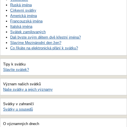
Ruská jména
Církevní svátky
Americká jména
Francouzská jména
Italská jména
Svátek zamilovaných
Dali byste svým dětem dvě křestní jména?
Slavíme Mezinárodní den žen?
Co říkáte na elektronická přání k svátku?
Tipy k svátku
Slavíte svátek?
Význam našich svátků
Naše svátky a jejich významy
Svátky v zahraničí
Svátky u sousedů
O významných dnech