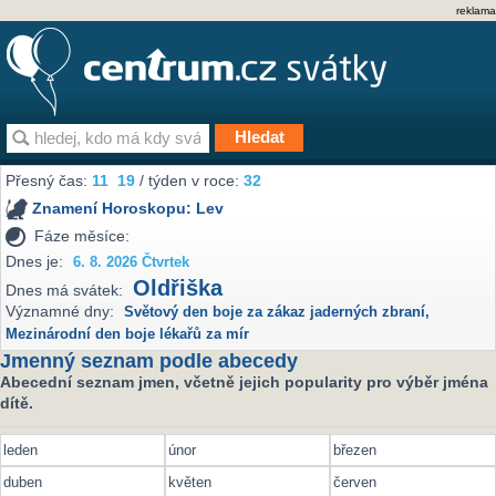
reklama
Přesný čas:
11
19
/ týden v roce:
32
Znamení Horoskopu:
Lev
Fáze měsíce:
Dnes je:
6. 8. 2026 Čtvrtek
Oldřiška
Dnes má svátek:
Významné dny:
Světový den boje za zákaz jaderných zbraní
,
Mezinárodní den boje lékařů za mír
Jmenný seznam podle abecedy
Abecední seznam jmen, včetně jejich popularity pro výběr jména
dítě.
leden
únor
březen
duben
květen
červen