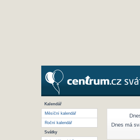
Kalendář
Měsíční kalendář
Dnes
Roční kalendář
Dnes má sv
Svátky