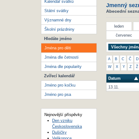
Kalendář svátků
Jmenný sez
Státní svátky
Abecední seznam
Významné dny
leden
Školní prázdniny
červenec
Hledáte jméno
Všechny jmén
Jména pro děti
Jména dle četnosti
A
B
C
Č
D
Jména dle popularity
W
X
Y
Z
Ž
Zvířecí kalendář
Datum
Jméno pro kočku
13.11.
Jméno pro psa
Nejnovější příspěvky
Den vzniku
Československa
Dušičky
Velikonoce