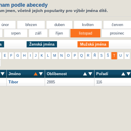
nam podle abecedy
 jmen, včetně jejich popularity pro výběr jména dítě.
únor
březen
duben
květen
červen
srpen
září
říjen
listopad
prosinec
a
Ženská jména
Mužská jména
E
F
G
H
I
J
K
L
M
N
O
P
Q
R
Ř
S
Š
T
U
V
Jméno
Oblíbenost
Pořadí
Tibor
2885
116