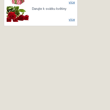
více
Darujte k svátku květiny
více