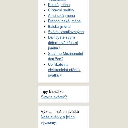
Ruská jména
Církevní svátky
Americká jména
Francouzská jména
Italská jména
Svátek zamilovaných
Dali byste svým
dětem dvě křestní
jména?
Slavíme Mezinárodní
den žen?
Co říkáte na
elektronická přání k
svátku?
Tipy k svátku
Slavíte svátek?
Význam našich svátků
Naše svátky a jejich
významy