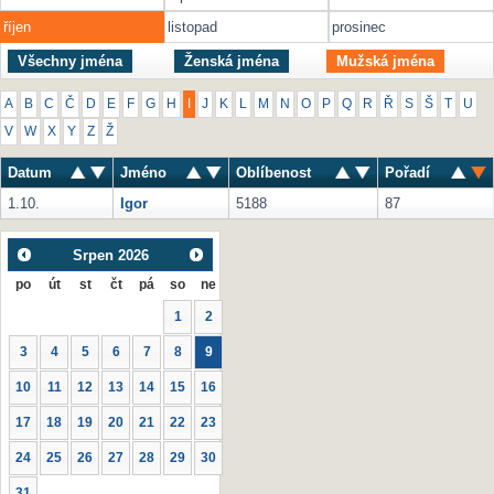
říjen
listopad
prosinec
Všechny jména
Ženská jména
Mužská jména
A
B
C
Č
D
E
F
G
H
I
J
K
L
M
N
O
P
Q
R
Ř
S
Š
T
U
V
W
X
Y
Z
Ž
Datum
Jméno
Oblíbenost
Pořadí
1.10.
Igor
5188
87
Srpen
2026
po
út
st
čt
pá
so
ne
1
2
3
4
5
6
7
8
9
10
11
12
13
14
15
16
17
18
19
20
21
22
23
24
25
26
27
28
29
30
31