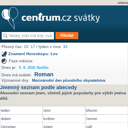
reklama
Přesný čas:
15
17
/ týden v roce:
32
Znamení Horoskopu:
Lev
Fáze měsíce:
Dnes je:
9. 8. 2026 Neděle
Roman
Dnes má svátek:
Významné dny:
Mezinárodní den původního obyvatelstva
Jmenný seznam podle abecedy
Abecední seznam jmen, včetně jejich popularity pro výběr jména
dítě.
leden
únor
březen
duben
květen
červen
červenec
srpen
září