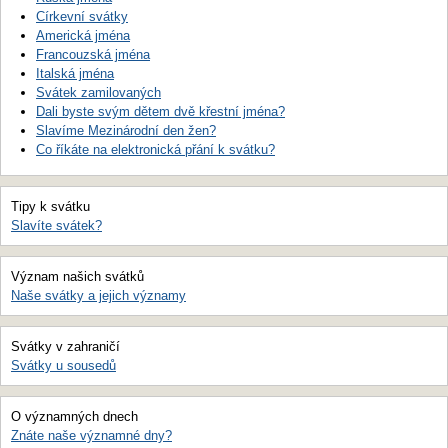
Církevní svátky
Americká jména
Francouzská jména
Italská jména
Svátek zamilovaných
Dali byste svým dětem dvě křestní jména?
Slavíme Mezinárodní den žen?
Co říkáte na elektronická přání k svátku?
Tipy k svátku
Slavíte svátek?
Význam našich svátků
Naše svátky a jejich významy
Svátky v zahraničí
Svátky u sousedů
O významných dnech
Znáte naše významné dny?