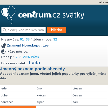
reklama
Přesný čas:
01
38
/ týden v roce:
32
Znamení Horoskopu:
Lev
Fáze měsíce:
Dnes je:
7. 8. 2026 Pátek
Lada
Dnes má svátek:
Jmenný seznam podle abecedy
Abecední seznam jmen, včetně jejich popularity pro výběr jména
dítě.
leden
únor
březen
duben
květen
červen
červenec
srpen
září