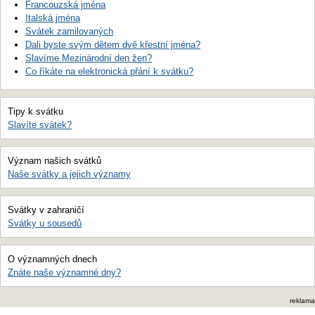
Francouzská jména
Italská jména
Svátek zamilovaných
Dali byste svým dětem dvě křestní jména?
Slavíme Mezinárodní den žen?
Co říkáte na elektronická přání k svátku?
Tipy k svátku
Slavíte svátek?
Význam našich svátků
Naše svátky a jejich významy
Svátky v zahraničí
Svátky u sousedů
O významných dnech
Znáte naše významné dny?
reklama