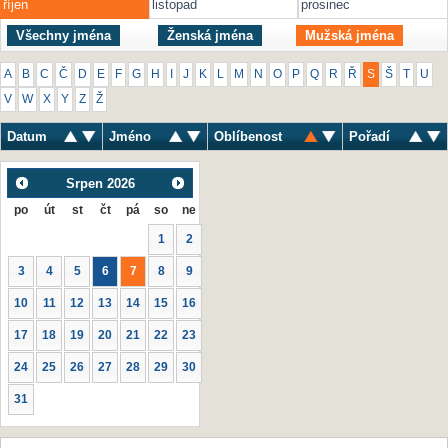
říjen
listopad
prosinec
Všechny jména
Ženská jména
Mužská jména
A
B
C
Č
D
E
F
G
H
I
J
K
L
M
N
O
P
Q
R
Ř
S
Š
T
U
V
W
X
Y
Z
Ž
Datum
Jméno
Oblíbenost
Pořadí
Srpen
2026
po
út
st
čt
pá
so
ne
1
2
3
4
5
6
7
8
9
10
11
12
13
14
15
16
17
18
19
20
21
22
23
24
25
26
27
28
29
30
31