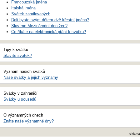
Francouzská jména
Italská jména
Svátek zamilovaných
Dali byste svým dětem dvě křestní jména?
Slavíme Mezinárodní den žen?
Co říkáte na elektronická přání k svátku?
Tipy k svátku
Slavíte svátek?
Význam našich svátků
Naše svátky a jejich významy
Svátky v zahraničí
Svátky u sousedů
O významných dnech
Znáte naše významné dny?
reklama