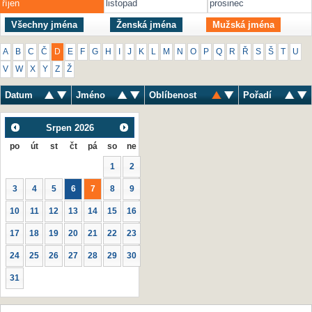
říjen
listopad
prosinec
Všechny jména
Ženská jména
Mužská jména
A
B
C
Č
D
E
F
G
H
I
J
K
L
M
N
O
P
Q
R
Ř
S
Š
T
U
V
W
X
Y
Z
Ž
Datum
Jméno
Oblíbenost
Pořadí
Srpen
2026
po
út
st
čt
pá
so
ne
1
2
3
4
5
6
7
8
9
10
11
12
13
14
15
16
17
18
19
20
21
22
23
24
25
26
27
28
29
30
31