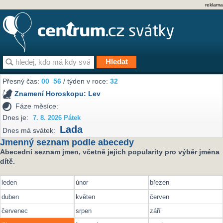
reklama
Přesný čas:
00
56
/ týden v roce:
32
Znamení Horoskopu:
Lev
Fáze měsíce:
Dnes je:
7. 8. 2026 Pátek
Lada
Dnes má svátek:
Jmenný seznam podle abecedy
Abecední seznam jmen, včetně jejich popularity pro výběr jména
dítě.
leden
únor
březen
duben
květen
červen
červenec
srpen
září