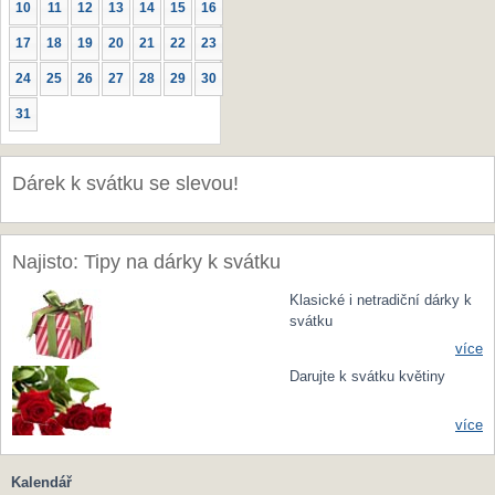
10
11
12
13
14
15
16
17
18
19
20
21
22
23
24
25
26
27
28
29
30
31
Dárek k svátku se slevou!
Najisto: Tipy na dárky k svátku
Klasické i netradiční dárky k
svátku
více
Darujte k svátku květiny
více
Kalendář