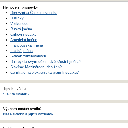
Nejnovější příspěvky
Den vzniku Československa
Dušičky
Velikonoce
Ruská jména
Církevní svátky
Americká jména
Francouzská jména
Italská jména
Svátek zamilovaných
Dali byste svým dětem dvě křestní jména?
Slavíme Mezinárodní den žen?
Co říkáte na elektronická přání k svátku?
Tipy k svátku
Slavíte svátek?
Význam našich svátků
Naše svátky a jejich významy