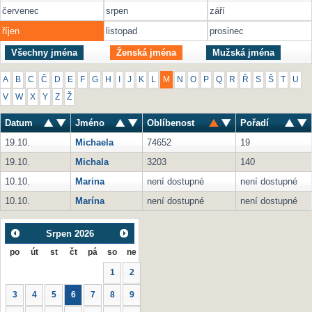
červenec
srpen
září
říjen
listopad
prosinec
Všechny jména
Ženská jména
Mužská jména
A
B
C
Č
D
E
F
G
H
I
J
K
L
M
N
O
P
Q
R
Ř
S
Š
T
U
V
W
X
Y
Z
Ž
Datum
Jméno
Oblíbenost
Pořadí
19.10.
Michaela
74652
19
19.10.
Michala
3203
140
10.10.
Marina
není dostupné
není dostupné
10.10.
Marína
není dostupné
není dostupné
Srpen
2026
po
út
st
čt
pá
so
ne
1
2
3
4
5
6
7
8
9