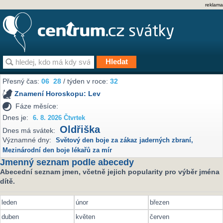
reklama
Přesný čas:
06
28
/ týden v roce:
32
Znamení Horoskopu:
Lev
Fáze měsíce:
Dnes je:
6. 8. 2026 Čtvrtek
Oldřiška
Dnes má svátek:
Významné dny:
Světový den boje za zákaz jaderných zbraní
,
Mezinárodní den boje lékařů za mír
Jmenný seznam podle abecedy
Abecední seznam jmen, včetně jejich popularity pro výběr jména
dítě.
leden
únor
březen
duben
květen
červen