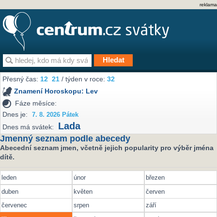
reklama
Přesný čas:
12
:
21
/ týden v roce:
32
Znamení Horoskopu:
Lev
Fáze měsíce:
Dnes je:
7. 8. 2026 Pátek
Lada
Dnes má svátek:
Jmenný seznam podle abecedy
Abecední seznam jmen, včetně jejich popularity pro výběr jména
dítě.
leden
únor
březen
duben
květen
červen
červenec
srpen
září