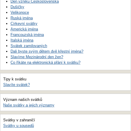
Den vzniku Československa
Dušičky
Velikonoce
Ruská jména
Církevní svátky
Americká jména
Francouzská jména
Italská jména
Svátek zamilovaných
Dali byste svým dětem dvě křestní jména?
Slavíme Mezinárodní den žen?
Co říkáte na elektronická přání k svátku?
Tipy k svátku
Slavíte svátek?
Význam našich svátků
Naše svátky a jejich významy
Svátky v zahraničí
Svátky u sousedů