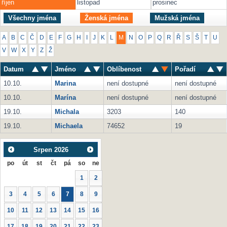
říjen
listopad
prosinec
Všechny jména
Ženská jména
Mužská jména
A
B
C
Č
D
E
F
G
H
I
J
K
L
M
N
O
P
Q
R
Ř
S
Š
T
U
V
W
X
Y
Z
Ž
Datum
Jméno
Oblíbenost
Pořadí
10.10.
Marina
není dostupné
není dostupné
10.10.
Marína
není dostupné
není dostupné
19.10.
Michala
3203
140
19.10.
Michaela
74652
19
Srpen
2026
po
út
st
čt
pá
so
ne
1
2
3
4
5
6
7
8
9
10
11
12
13
14
15
16
17
18
19
20
21
22
23