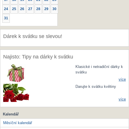
24
25
26
27
28
29
30
31
Dárek k svátku se slevou!
Najisto: Tipy na dárky k svátku
Klasické i netradiční dárky k
svátku
více
Darujte k svátku květiny
více
Kalendář
Měsíční kalendář