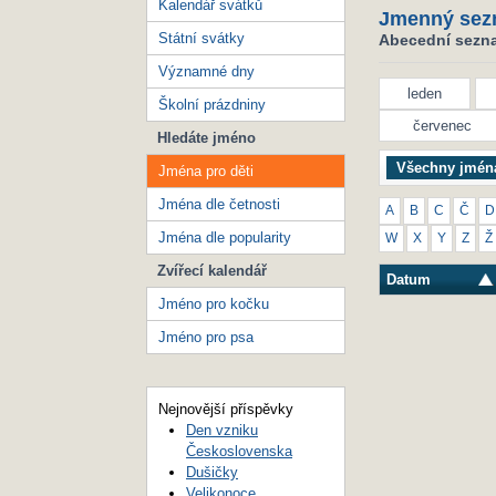
Kalendář svátků
Jmenný sez
Státní svátky
Abecední seznam
Významné dny
leden
Školní prázdniny
červenec
Hledáte jméno
Všechny jmén
Jména pro děti
Jména dle četnosti
A
B
C
Č
D
Jména dle popularity
W
X
Y
Z
Ž
Zvířecí kalendář
Datum
Jméno pro kočku
Jméno pro psa
Nejnovější příspěvky
Den vzniku
Československa
Dušičky
Velikonoce