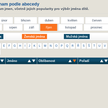
nam podle abecedy
 jmen, včetně jejich popularity pro výběr jména dítě.
únor
březen
duben
květen
červen
srpen
září
říjen
listopad
prosinec
a
Ženská jména
Mužská jména
E
F
G
H
I
J
K
L
M
N
O
P
Q
R
Ř
S
Š
T
U
V
Jméno
Oblíbenost
Pořadí