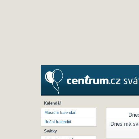
Kalendář
Měsíční kalendář
Dnes
Roční kalendář
Dnes má sv
Svátky