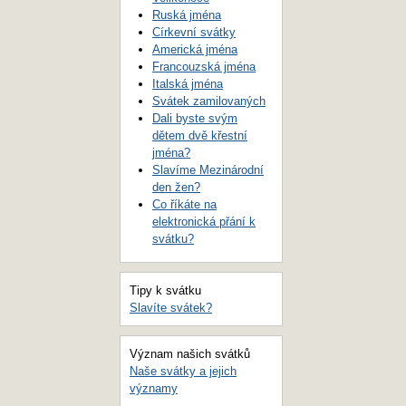
Ruská jména
Církevní svátky
Americká jména
Francouzská jména
Italská jména
Svátek zamilovaných
Dali byste svým
dětem dvě křestní
jména?
Slavíme Mezinárodní
den žen?
Co říkáte na
elektronická přání k
svátku?
Tipy k svátku
Slavíte svátek?
Význam našich svátků
Naše svátky a jejich
významy