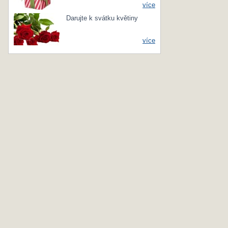
více
Darujte k svátku květiny
více