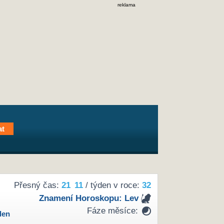
reklama
Přesný čas:
21
11
/ týden v roce:
32
Znamení Horoskopu:
Lev
Fáze měsíce:
den