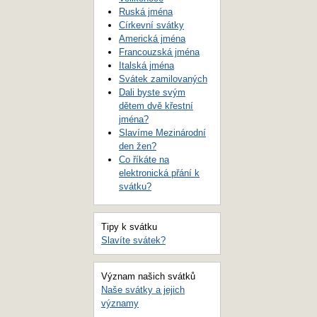
Ruská jména
Církevní svátky
Americká jména
Francouzská jména
Italská jména
Svátek zamilovaných
Dali byste svým
dětem dvě křestní
jména?
Slavíme Mezinárodní
den žen?
Co říkáte na
elektronická přání k
svátku?
Tipy k svátku
Slavíte svátek?
Význam našich svátků
Naše svátky a jejich
významy