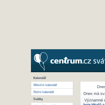
Kalendář
Měsíční kalendář
Dnes
Roční kalendář
Dnes má sv
Svátky
Významné 
boje lékařů z