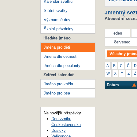
Kalendář svátků
Státní svátky
Jmenný sez
Abecední seznam
Významné dny
Školní prázdniny
leden
Hledáte jméno
červenec
Jména pro děti
Všechny jmén
Jména dle četnosti
Jména dle popularity
A
B
C
Č
D
W
X
Y
Z
Ž
Zvířecí kalendář
Jméno pro kočku
Datum
Jméno pro psa
Nejnovější příspěvky
Den vzniku
Československa
Dušičky
Velikonoce