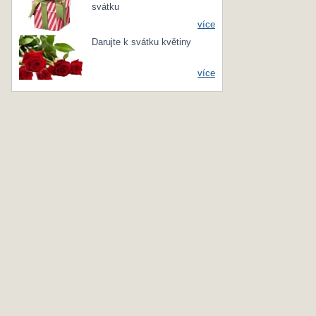
svátku
více
Darujte k svátku květiny
více