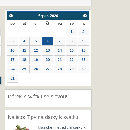
Srpen
2026
po
út
st
čt
pá
so
ne
1
2
3
4
5
6
7
8
9
10
11
12
13
14
15
16
17
18
19
20
21
22
23
24
25
26
27
28
29
30
31
Dárek k svátku se slevou!
Najisto: Tipy na dárky k svátku
Klasické i netradiční dárky k