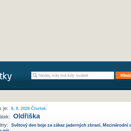
 je:
6. 8. 2026 Čtvrtek
Oldřiška
átek:
dny:
Světový den boje za zákaz jaderných zbraní
,
Mezinárodní 
a mír