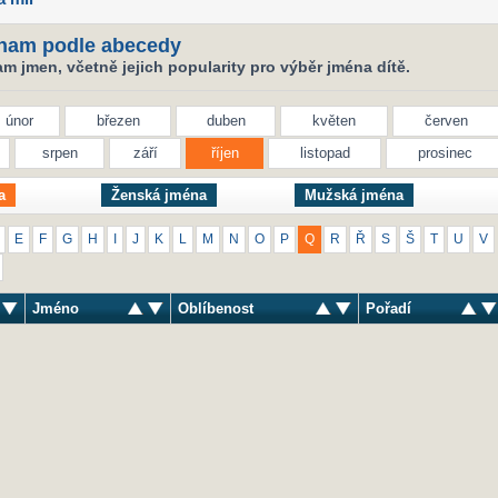
nam podle abecedy
 jmen, včetně jejich popularity pro výběr jména dítě.
únor
březen
duben
květen
červen
srpen
září
říjen
listopad
prosinec
a
Ženská jména
Mužská jména
E
F
G
H
I
J
K
L
M
N
O
P
Q
R
Ř
S
Š
T
U
V
Jméno
Oblíbenost
Pořadí