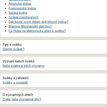
Americká jména
Francouzská jména
Italská jména
Svátek zamilovaných
Dali byste svým dětem dvě křestní jména?
Slavíme Mezinárodní den žen?
Co říkáte na elektronická přání k svátku?
Tipy k svátku
Slavíte svátek?
Význam našich svátků
Naše svátky a jejich významy
Svátky v zahraničí
Svátky u sousedů
O významných dnech
Znáte naše významné dny?