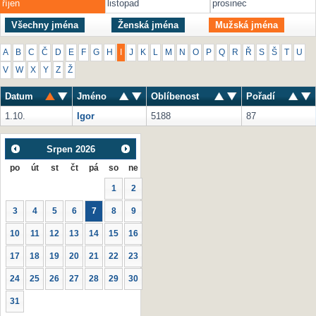
říjen
listopad
prosinec
Všechny jména
Ženská jména
Mužská jména
A
B
C
Č
D
E
F
G
H
I
J
K
L
M
N
O
P
Q
R
Ř
S
Š
T
U
V
W
X
Y
Z
Ž
Datum
Jméno
Oblíbenost
Pořadí
1.10.
Igor
5188
87
Srpen
2026
po
út
st
čt
pá
so
ne
1
2
3
4
5
6
7
8
9
10
11
12
13
14
15
16
17
18
19
20
21
22
23
24
25
26
27
28
29
30
31