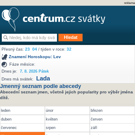
reklama
Přesný čas:
23
04
/ týden v roce:
32
Znamení Horoskopu:
Lev
Fáze měsíce:
Dnes je:
7. 8. 2026 Pátek
Lada
Dnes má svátek:
Jmenný seznam podle abecedy
Abecední seznam jmen, včetně jejich popularity pro výběr jména
dítě.
leden
únor
březen
duben
květen
červen
červenec
srpen
září