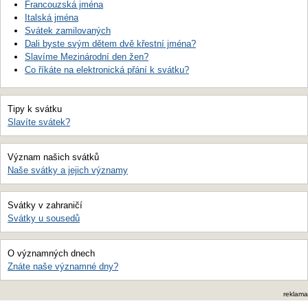
Francouzská jména
Italská jména
Svátek zamilovaných
Dali byste svým dětem dvě křestní jména?
Slavíme Mezinárodní den žen?
Co říkáte na elektronická přání k svátku?
Tipy k svátku
Slavíte svátek?
Význam našich svátků
Naše svátky a jejich významy
Svátky v zahraničí
Svátky u sousedů
O významných dnech
Znáte naše významné dny?
reklama