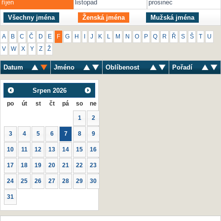
říjen
listopad
prosinec
Všechny jména
Ženská jména
Mužská jména
A
B
C
Č
D
E
F
G
H
I
J
K
L
M
N
O
P
Q
R
Ř
S
Š
T
U
V
W
X
Y
Z
Ž
Datum
Jméno
Oblíbenost
Pořadí
Srpen
2026
po
út
st
čt
pá
so
ne
1
2
3
4
5
6
7
8
9
10
11
12
13
14
15
16
17
18
19
20
21
22
23
24
25
26
27
28
29
30
31