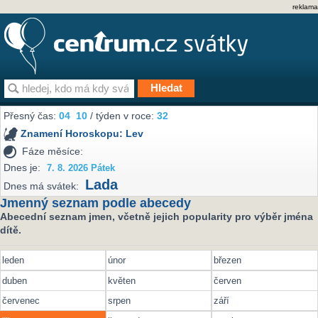
reklama
Přesný čas:
04
10
/ týden v roce:
32
Znamení Horoskopu:
Lev
Fáze měsíce:
Dnes je:
7. 8. 2026 Pátek
Lada
Dnes má svátek:
Jmenný seznam podle abecedy
Abecední seznam jmen, včetně jejich popularity pro výběr jména
dítě.
leden
únor
březen
duben
květen
červen
červenec
srpen
září