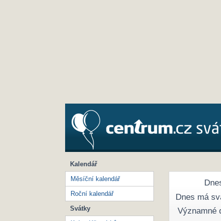
Kalendář
Měsíční kalendář
Dnes
Roční kalendář
Dnes má sv
Svátky
Významné 