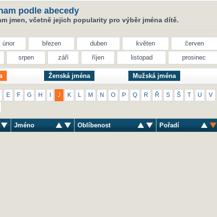
nam podle abecedy
 jmen, včetně jejich popularity pro výběr jména dítě.
únor
březen
duben
květen
červen
srpen
září
říjen
listopad
prosinec
a
Ženská jména
Mužská jména
E
F
G
H
I
J
K
L
M
N
O
P
Q
R
Ř
S
Š
T
U
V
Jméno
Oblíbenost
Pořadí