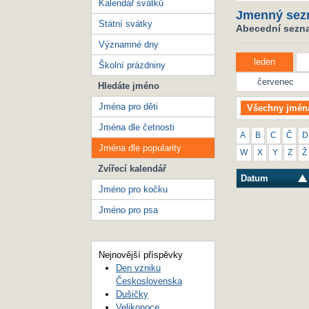
Kalendář svátků
Jmenný sez
Státní svátky
Abecední seznam
Významné dny
leden
Školní prázdniny
červenec
Hledáte jméno
Jména pro děti
Všechny jmén
Jména dle četnosti
A
B
C
Č
D
Jména dle popularity
W
X
Y
Z
Ž
Zvířecí kalendář
Datum
Jméno pro kočku
Jméno pro psa
Nejnovější příspěvky
Den vzniku
Československa
Dušičky
Velikonoce