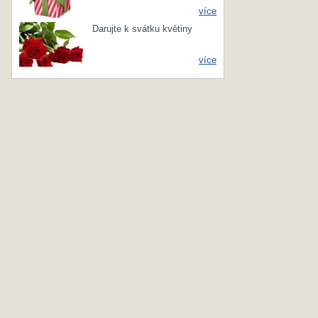
více
Darujte k svátku květiny
více