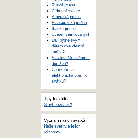
Ruská jména
Církevní svátky
Americká jména
Francouzská jména
Italská jména
Svátek zamilovaných
Dali byste svým
dětem dvě křestní
jména?
Slavíme Mezinárodní
den žen?
Co říkáte na
elektronická přání k
svátku?
Tipy k svátku
Slavíte svátek?
Význam našich svátků
Naše svátky a jejich
významy