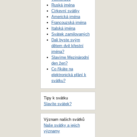
Ruská jména
Církevní svátky
Americká jména
Francouzská jména
Italská jména
Svátek zamilovaných
Dali byste svým
dětem dvě křestní
jména?
Slavíme Mezinárodní
den žen?
Co říkáte na
elektronická přání k
svátku?
Tipy k svátku
Slavíte svátek?
Význam našich svátků
Naše svátky a jejich
významy