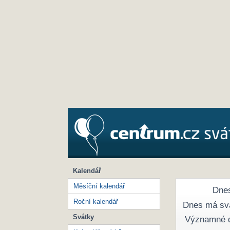
Kalendář
Měsíční kalendář
Dnes
Roční kalendář
Dnes má sv
Svátky
Významné 