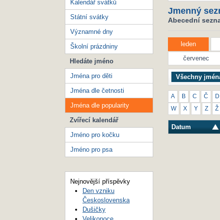
Kalendář svátků
Jmenný sez
Státní svátky
Abecední seznam
Významné dny
leden
Školní prázdniny
červenec
Hledáte jméno
Jména pro děti
Všechny jmén
Jména dle četnosti
A
B
C
Č
D
Jména dle popularity
W
X
Y
Z
Ž
Zvířecí kalendář
Datum
Jméno pro kočku
Jméno pro psa
Nejnovější příspěvky
Den vzniku
Československa
Dušičky
Velikonoce