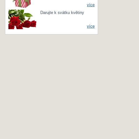
více
Darujte k svátku květiny
více