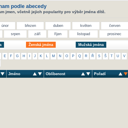
nam podle abecedy
 jmen, včetně jejich popularity pro výběr jména dítě.
únor
březen
duben
květen
červen
srpen
září
říjen
listopad
prosinec
a
Ženská jména
Mužská jména
E
F
G
H
I
J
K
L
M
N
O
P
Q
R
Ř
S
Š
T
U
V
Jméno
Oblíbenost
Pořadí