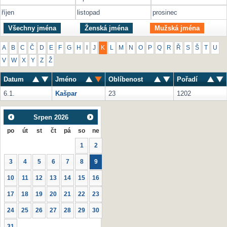
říjen
listopad
prosinec
Všechny jména
Ženská jména
Mužská jména
A
B
C
Č
D
E
F
G
H
I
J
K
L
M
N
O
P
Q
R
Ř
S
Š
T
U
V
W
X
Y
Z
Ž
Datum
Jméno
Oblíbenost
Pořadí
6.1.
Kašpar
23
1202
Srpen
2026
po
út
st
čt
pá
so
ne
1
2
3
4
5
6
7
8
9
10
11
12
13
14
15
16
17
18
19
20
21
22
23
24
25
26
27
28
29
30
31