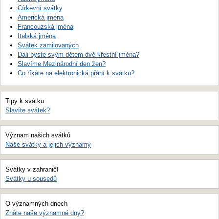
Církevní svátky
Americká jména
Francouzská jména
Italská jména
Svátek zamilovaných
Dali byste svým dětem dvě křestní jména?
Slavíme Mezinárodní den žen?
Co říkáte na elektronická přání k svátku?
Tipy k svátku
Slavíte svátek?
Význam našich svátků
Naše svátky a jejich významy
Svátky v zahraničí
Svátky u sousedů
O významných dnech
Znáte naše významné dny?