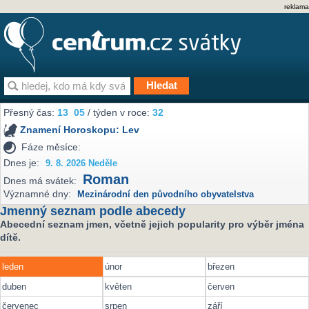
reklama
Přesný čas:
13
05
/ týden v roce:
32
Znamení Horoskopu:
Lev
Fáze měsíce:
Dnes je:
9. 8. 2026 Neděle
Roman
Dnes má svátek:
Významné dny:
Mezinárodní den původního obyvatelstva
Jmenný seznam podle abecedy
Abecední seznam jmen, včetně jejich popularity pro výběr jména
dítě.
leden
únor
březen
duben
květen
červen
červenec
srpen
září