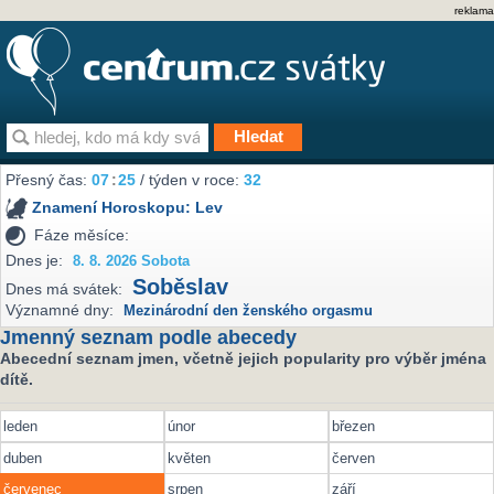
reklama
Přesný čas:
07
:
25
/ týden v roce:
32
Znamení Horoskopu:
Lev
Fáze měsíce:
Dnes je:
8. 8. 2026 Sobota
Soběslav
Dnes má svátek:
Významné dny:
Mezinárodní den ženského orgasmu
Jmenný seznam podle abecedy
Abecední seznam jmen, včetně jejich popularity pro výběr jména
dítě.
leden
únor
březen
duben
květen
červen
červenec
srpen
září