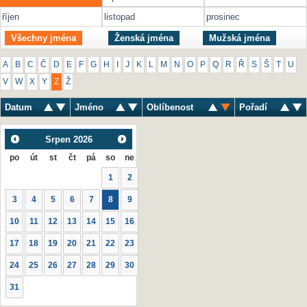
říjen
listopad
prosinec
Všechny jména
Ženská jména
Mužská jména
A
B
C
Č
D
E
F
G
H
I
J
K
L
M
N
O
P
Q
R
Ř
S
Š
T
U
V
W
X
Y
Z
Ž
Datum
Jméno
Oblíbenost
Pořadí
Srpen
2026
po
út
st
čt
pá
so
ne
1
2
3
4
5
6
7
8
9
10
11
12
13
14
15
16
17
18
19
20
21
22
23
24
25
26
27
28
29
30
31