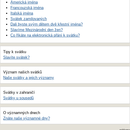
Americká jména
Francouzská jména
Italská jména
Svátek zamilovaných
Dali byste svým dětem dvě křestní jména?
Slavíme Mezinárodní den žen?
Co říkáte na elektronická přání k svátku?
Tipy k svátku
Slavíte svátek?
Význam našich svátků
Naše svátky a jejich významy
Svátky v zahraničí
Svátky u sousedů
O významných dnech
Znáte naše významné dny?
reklama