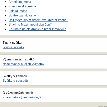
Americká jména
Francouzská jména
Italská jména
Svátek zamilovaných
Dali byste svým dětem dvě křestní jména?
Slavíme Mezinárodní den žen?
Co říkáte na elektronická přání k svátku?
Tipy k svátku
Slavíte svátek?
Význam našich svátků
Naše svátky a jejich významy
Svátky v zahraničí
Svátky u sousedů
O významných dnech
Znáte naše významné dny?
reklama