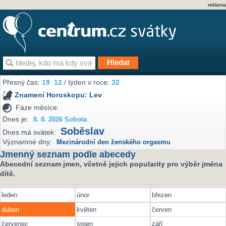
reklama
Přesný čas:
19
:
12
/ týden v roce:
32
Znamení Horoskopu:
Lev
Fáze měsíce:
Dnes je:
8. 8. 2026 Sobota
Soběslav
Dnes má svátek:
Významné dny:
Mezinárodní den ženského orgasmu
Jmenný seznam podle abecedy
Abecední seznam jmen, včetně jejich popularity pro výběr jména
dítě.
leden
únor
březen
duben
květen
červen
červenec
srpen
září