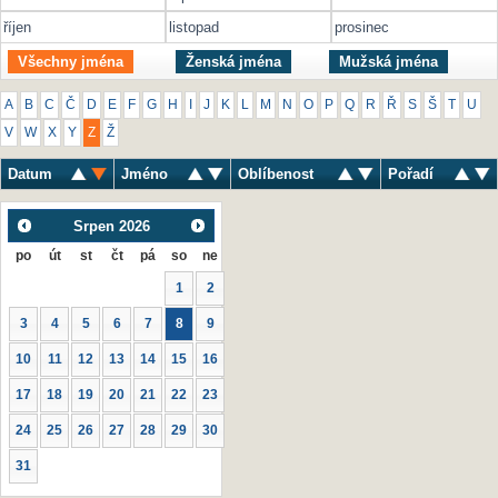
říjen
listopad
prosinec
Všechny jména
Ženská jména
Mužská jména
A
B
C
Č
D
E
F
G
H
I
J
K
L
M
N
O
P
Q
R
Ř
S
Š
T
U
V
W
X
Y
Z
Ž
Datum
Jméno
Oblíbenost
Pořadí
Srpen
2026
po
út
st
čt
pá
so
ne
1
2
3
4
5
6
7
8
9
10
11
12
13
14
15
16
17
18
19
20
21
22
23
24
25
26
27
28
29
30
31