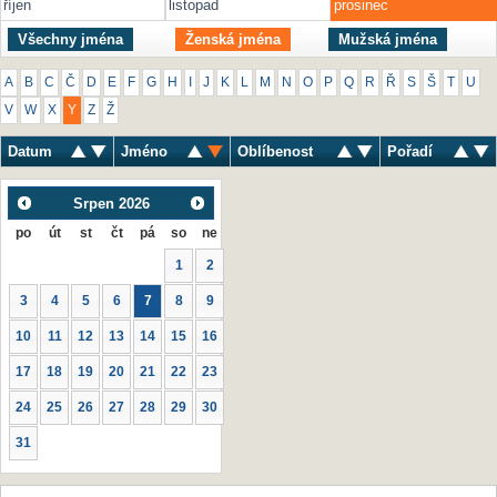
říjen
listopad
prosinec
Všechny jména
Ženská jména
Mužská jména
A
B
C
Č
D
E
F
G
H
I
J
K
L
M
N
O
P
Q
R
Ř
S
Š
T
U
V
W
X
Y
Z
Ž
Datum
Jméno
Oblíbenost
Pořadí
Srpen
2026
po
út
st
čt
pá
so
ne
1
2
3
4
5
6
7
8
9
10
11
12
13
14
15
16
17
18
19
20
21
22
23
24
25
26
27
28
29
30
31