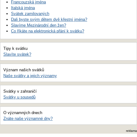
Francouzská jména
Italská jména
Svátek zamilovaných
Dali byste svým dětem dvě křestní jména?
Slavíme Mezinárodní den žen?
Co říkáte na elektronická přání k svátku?
Tipy k svátku
Slavíte svátek?
Význam našich svátků
Naše svátky a jejich významy
Svátky v zahraničí
Svátky u sousedů
O významných dnech
Znáte naše významné dny?
reklama