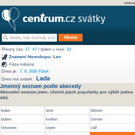
reklama
Přesný čas:
17
47
/ týden v roce:
32
Znamení Horoskopu:
Lev
Fáze měsíce:
Dnes je:
7. 8. 2026 Pátek
Lada
Dnes má svátek:
Jmenný seznam podle abecedy
Abecední seznam jmen, včetně jejich popularity pro výběr jména
dítě.
leden
únor
březen
duben
květen
červen
červenec
srpen
září