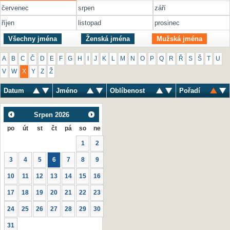
červenec
srpen
září
říjen
listopad
prosinec
Všechny jména
Ženská jména
Mužská jména
A
B
C
Č
D
E
F
G
H
I
J
K
L
M
N
O
P
Q
R
Ř
S
Š
T
U
V
W
X
Y
Z
Ž
Datum
Jméno
Oblíbenost
Pořadí
Srpen
2026
po
út
st
čt
pá
so
ne
1
2
3
4
5
6
7
8
9
10
11
12
13
14
15
16
17
18
19
20
21
22
23
24
25
26
27
28
29
30
31