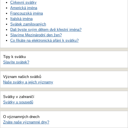
Církevní svátky
Americká jména
Francouzská jména
Italská jména
Svátek zamilovaných
Dali byste svým dětem dvě křestní jména?
Slavíme Mezinárodní den žen?
Co říkáte na elektronická přání k svátku?
Tipy k svátku
Slavíte svátek?
Význam našich svátků
Naše svátky a jejich významy
Svátky v zahraničí
Svátky u sousedů
O významných dnech
Znáte naše významné dny?