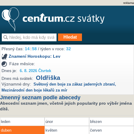
reklama
Přesný čas:
14
:
58
/ týden v roce:
32
Znamení Horoskopu:
Lev
Fáze měsíce:
Dnes je:
6. 8. 2026 Čtvrtek
Oldřiška
Dnes má svátek:
Významné dny:
Světový den boje za zákaz jaderných zbraní
,
Mezinárodní den boje lékařů za mír
Jmenný seznam podle abecedy
Abecední seznam jmen, včetně jejich popularity pro výběr jména
dítě.
leden
únor
březen
duben
květen
červen