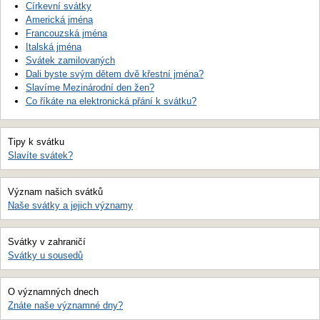
Církevní svátky
Americká jména
Francouzská jména
Italská jména
Svátek zamilovaných
Dali byste svým dětem dvě křestní jména?
Slavíme Mezinárodní den žen?
Co říkáte na elektronická přání k svátku?
Tipy k svátku
Slavíte svátek?
Význam našich svátků
Naše svátky a jejich významy
Svátky v zahraničí
Svátky u sousedů
O významných dnech
Znáte naše významné dny?