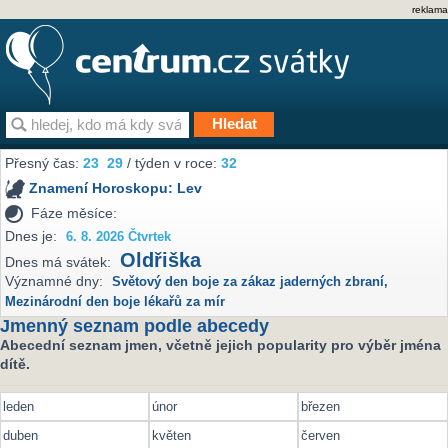
reklama
Přesný čas:
23
29
/ týden v roce:
32
Znamení Horoskopu:
Lev
Fáze měsíce:
Dnes je:
6. 8. 2026 Čtvrtek
Oldřiška
Dnes má svátek:
Významné dny:
Světový den boje za zákaz jaderných zbraní
,
Mezinárodní den boje lékařů za mír
Jmenný seznam podle abecedy
Abecední seznam jmen, včetně jejich popularity pro výběr jména
dítě.
leden
únor
březen
duben
květen
červen