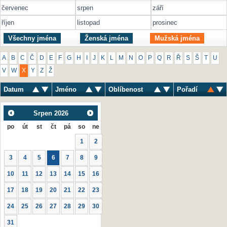
červenec
srpen
září
říjen
listopad
prosinec
Všechny jména
Ženská jména
Mužská jména
A
B
C
Č
D
E
F
G
H
I
J
K
L
M
N
O
P
Q
R
Ř
S
Š
T
U
V
W
X
Y
Z
Ž
Datum
Jméno
Oblíbenost
Pořadí
Srpen
2026
po
út
st
čt
pá
so
ne
1
2
3
4
5
6
7
8
9
10
11
12
13
14
15
16
17
18
19
20
21
22
23
24
25
26
27
28
29
30
31