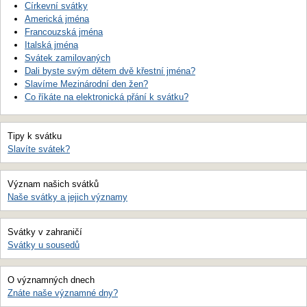
Církevní svátky
Americká jména
Francouzská jména
Italská jména
Svátek zamilovaných
Dali byste svým dětem dvě křestní jména?
Slavíme Mezinárodní den žen?
Co říkáte na elektronická přání k svátku?
Tipy k svátku
Slavíte svátek?
Význam našich svátků
Naše svátky a jejich významy
Svátky v zahraničí
Svátky u sousedů
O významných dnech
Znáte naše významné dny?