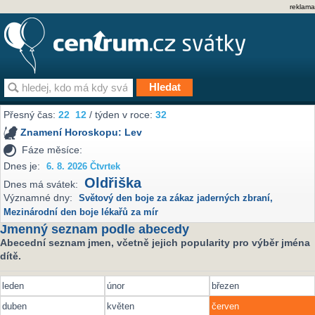
reklama
Přesný čas:
22
12
/ týden v roce:
32
Znamení Horoskopu:
Lev
Fáze měsíce:
Dnes je:
6. 8. 2026 Čtvrtek
Oldřiška
Dnes má svátek:
Významné dny:
Světový den boje za zákaz jaderných zbraní
,
Mezinárodní den boje lékařů za mír
Jmenný seznam podle abecedy
Abecední seznam jmen, včetně jejich popularity pro výběr jména
dítě.
leden
únor
březen
duben
květen
červen