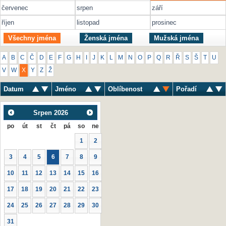
červenec
srpen
září
říjen
listopad
prosinec
Všechny jména
Ženská jména
Mužská jména
A
B
C
Č
D
E
F
G
H
I
J
K
L
M
N
O
P
Q
R
Ř
S
Š
T
U
V
W
X
Y
Z
Ž
Datum
Jméno
Oblíbenost
Pořadí
Srpen
2026
po
út
st
čt
pá
so
ne
1
2
3
4
5
6
7
8
9
10
11
12
13
14
15
16
17
18
19
20
21
22
23
24
25
26
27
28
29
30
31