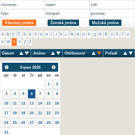
červenec
srpen
září
říjen
listopad
prosinec
Všechny jména
Ženská jména
Mužská jména
A
B
C
Č
D
E
F
G
H
I
J
K
L
M
N
O
P
Q
R
Ř
S
Š
T
U
V
W
X
Y
Z
Ž
Datum
Jméno
Oblíbenost
Pořadí
Srpen
2026
po
út
st
čt
pá
so
ne
1
2
3
4
5
6
7
8
9
10
11
12
13
14
15
16
17
18
19
20
21
22
23
24
25
26
27
28
29
30
31