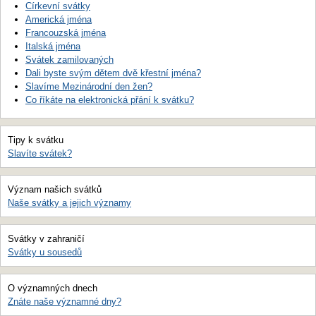
Církevní svátky
Americká jména
Francouzská jména
Italská jména
Svátek zamilovaných
Dali byste svým dětem dvě křestní jména?
Slavíme Mezinárodní den žen?
Co říkáte na elektronická přání k svátku?
Tipy k svátku
Slavíte svátek?
Význam našich svátků
Naše svátky a jejich významy
Svátky v zahraničí
Svátky u sousedů
O významných dnech
Znáte naše významné dny?