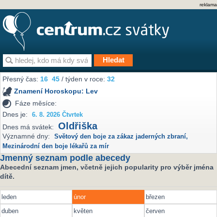
reklama
Přesný čas:
16
45
/ týden v roce:
32
Znamení Horoskopu:
Lev
Fáze měsíce:
Dnes je:
6. 8. 2026 Čtvrtek
Oldřiška
Dnes má svátek:
Významné dny:
Světový den boje za zákaz jaderných zbraní
,
Mezinárodní den boje lékařů za mír
Jmenný seznam podle abecedy
Abecední seznam jmen, včetně jejich popularity pro výběr jména
dítě.
leden
únor
březen
duben
květen
červen