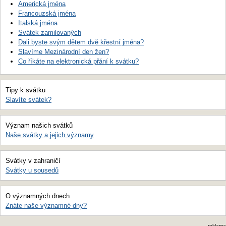
Americká jména
Francouzská jména
Italská jména
Svátek zamilovaných
Dali byste svým dětem dvě křestní jména?
Slavíme Mezinárodní den žen?
Co říkáte na elektronická přání k svátku?
Tipy k svátku
Slavíte svátek?
Význam našich svátků
Naše svátky a jejich významy
Svátky v zahraničí
Svátky u sousedů
O významných dnech
Znáte naše významné dny?
reklama