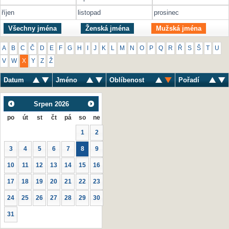
říjen
listopad
prosinec
Všechny jména
Ženská jména
Mužská jména
A
B
C
Č
D
E
F
G
H
I
J
K
L
M
N
O
P
Q
R
Ř
S
Š
T
U
V
W
X
Y
Z
Ž
Datum
Jméno
Oblíbenost
Pořadí
Srpen
2026
po
út
st
čt
pá
so
ne
1
2
3
4
5
6
7
8
9
10
11
12
13
14
15
16
17
18
19
20
21
22
23
24
25
26
27
28
29
30
31