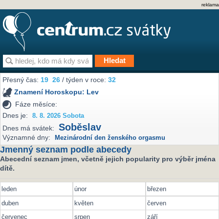
reklama
Přesný čas:
19
26
/ týden v roce:
32
Znamení Horoskopu:
Lev
Fáze měsíce:
Dnes je:
8. 8. 2026 Sobota
Soběslav
Dnes má svátek:
Významné dny:
Mezinárodní den ženského orgasmu
Jmenný seznam podle abecedy
Abecední seznam jmen, včetně jejich popularity pro výběr jména
dítě.
leden
únor
březen
duben
květen
červen
červenec
srpen
září