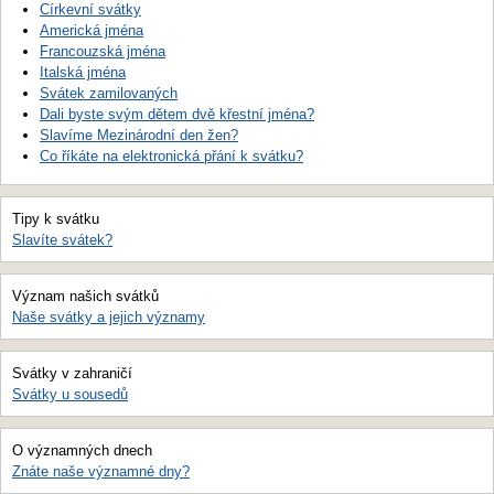
Církevní svátky
Americká jména
Francouzská jména
Italská jména
Svátek zamilovaných
Dali byste svým dětem dvě křestní jména?
Slavíme Mezinárodní den žen?
Co říkáte na elektronická přání k svátku?
Tipy k svátku
Slavíte svátek?
Význam našich svátků
Naše svátky a jejich významy
Svátky v zahraničí
Svátky u sousedů
O významných dnech
Znáte naše významné dny?