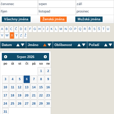
červenec
srpen
září
říjen
listopad
prosinec
Všechny jména
Ženská jména
Mužská jména
A
B
C
Č
D
E
F
G
H
I
J
K
L
M
N
O
P
Q
R
Ř
S
Š
T
U
V
W
X
Y
Z
Ž
Datum
Jméno
Oblíbenost
Pořadí
Srpen
2026
po
út
st
čt
pá
so
ne
1
2
3
4
5
6
7
8
9
10
11
12
13
14
15
16
17
18
19
20
21
22
23
24
25
26
27
28
29
30
31