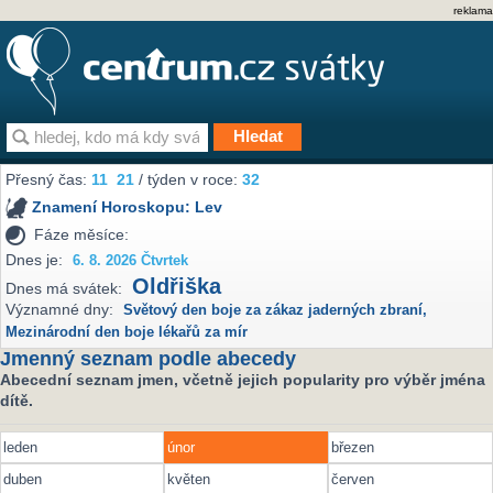
reklama
Přesný čas:
11
21
/ týden v roce:
32
Znamení Horoskopu:
Lev
Fáze měsíce:
Dnes je:
6. 8. 2026 Čtvrtek
Oldřiška
Dnes má svátek:
Významné dny:
Světový den boje za zákaz jaderných zbraní
,
Mezinárodní den boje lékařů za mír
Jmenný seznam podle abecedy
Abecední seznam jmen, včetně jejich popularity pro výběr jména
dítě.
leden
únor
březen
duben
květen
červen