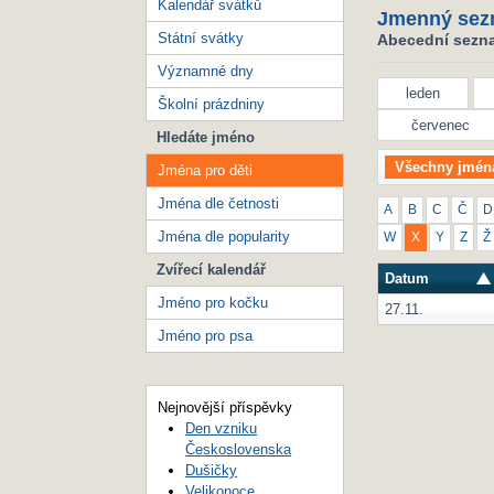
Kalendář svátků
Jmenný sez
Státní svátky
Abecední seznam
Významné dny
leden
Školní prázdniny
červenec
Hledáte jméno
Všechny jmén
Jména pro děti
Jména dle četnosti
A
B
C
Č
D
Jména dle popularity
W
X
Y
Z
Ž
Zvířecí kalendář
Datum
Jméno pro kočku
27.11.
Jméno pro psa
Nejnovější příspěvky
Den vzniku
Československa
Dušičky
Velikonoce