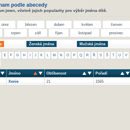
nam podle abecedy
 jmen, včetně jejich popularity pro výběr jména dítě.
únor
březen
duben
květen
červen
srpen
září
říjen
listopad
prosinec
a
Ženská jména
Mužská jména
E
F
G
H
I
J
K
L
M
N
O
P
Q
R
Ř
S
Š
T
U
V
Jméno
Oblíbenost
Pořadí
Xenie
21
1565