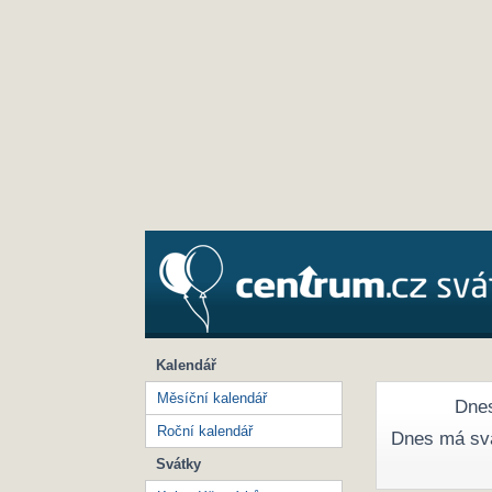
Kalendář
Měsíční kalendář
Dnes
Roční kalendář
Dnes má sv
Svátky