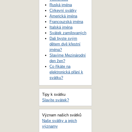
Ruská jména
Církevní svátky
Americká jména
Francouzská jména
Italská jména
Svátek zamilovaných
Dali byste svým
dětem dvě křestní
jména?
Slavíme Mezinárodní
den žen?
Co říkáte na
elektronická přání k
svátku?
Tipy k svátku
Slavíte svátek?
Význam našich svátků
Naše svátky a jejich
významy