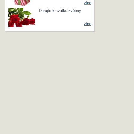
více
Darujte k svátku květiny
více