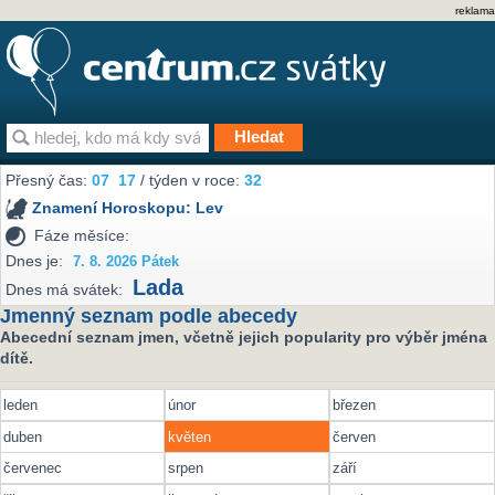
reklama
Přesný čas:
07
17
/ týden v roce:
32
Znamení Horoskopu:
Lev
Fáze měsíce:
Dnes je:
7. 8. 2026 Pátek
Lada
Dnes má svátek:
Jmenný seznam podle abecedy
Abecední seznam jmen, včetně jejich popularity pro výběr jména
dítě.
leden
únor
březen
duben
květen
červen
červenec
srpen
září