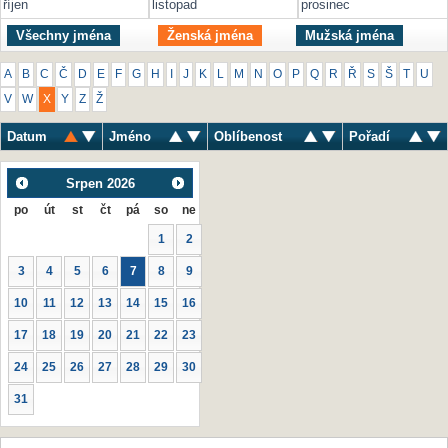
říjen
listopad
prosinec
Všechny jména
Ženská jména
Mužská jména
A
B
C
Č
D
E
F
G
H
I
J
K
L
M
N
O
P
Q
R
Ř
S
Š
T
U
V
W
X
Y
Z
Ž
Datum
Jméno
Oblíbenost
Pořadí
Srpen
2026
po
út
st
čt
pá
so
ne
1
2
3
4
5
6
7
8
9
10
11
12
13
14
15
16
17
18
19
20
21
22
23
24
25
26
27
28
29
30
31