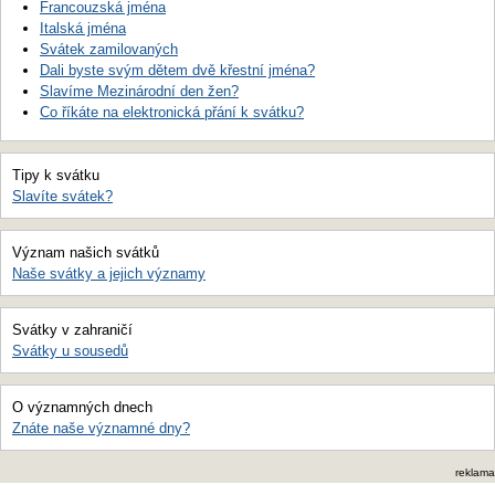
Francouzská jména
Italská jména
Svátek zamilovaných
Dali byste svým dětem dvě křestní jména?
Slavíme Mezinárodní den žen?
Co říkáte na elektronická přání k svátku?
Tipy k svátku
Slavíte svátek?
Význam našich svátků
Naše svátky a jejich významy
Svátky v zahraničí
Svátky u sousedů
O významných dnech
Znáte naše významné dny?
reklama