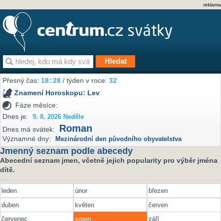
reklama
Přesný čas:
18
:
28
/ týden v roce:
32
Znamení Horoskopu:
Lev
Fáze měsíce:
Dnes je:
9. 8. 2026 Neděle
Roman
Dnes má svátek:
Významné dny:
Mezinárodní den původního obyvatelstva
Jmenný seznam podle abecedy
Abecední seznam jmen, včetně jejich popularity pro výběr jména
dítě.
leden
únor
březen
duben
květen
červen
červenec
srpen
září