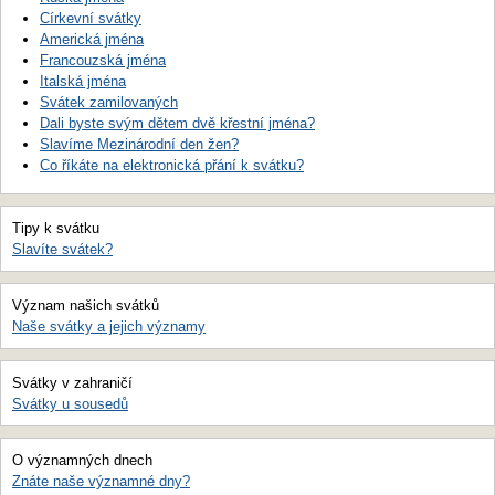
Církevní svátky
Americká jména
Francouzská jména
Italská jména
Svátek zamilovaných
Dali byste svým dětem dvě křestní jména?
Slavíme Mezinárodní den žen?
Co říkáte na elektronická přání k svátku?
Tipy k svátku
Slavíte svátek?
Význam našich svátků
Naše svátky a jejich významy
Svátky v zahraničí
Svátky u sousedů
O významných dnech
Znáte naše významné dny?