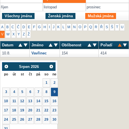
říjen
listopad
prosinec
Všechny jména
Ženská jména
Mužská jména
A
B
C
Č
D
E
F
G
H
I
J
K
L
M
N
O
P
Q
R
Ř
S
Š
T
U
V
W
X
Y
Z
Ž
Datum
Jméno
Oblíbenost
Pořadí
10.8.
Vavřinec
154
414
Srpen
2026
po
út
st
čt
pá
so
ne
1
2
3
4
5
6
7
8
9
10
11
12
13
14
15
16
17
18
19
20
21
22
23
24
25
26
27
28
29
30
31