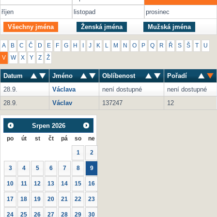
říjen
listopad
prosinec
Všechny jména
Ženská jména
Mužská jména
A
B
C
Č
D
E
F
G
H
I
J
K
L
M
N
O
P
Q
R
Ř
S
Š
T
U
V
W
X
Y
Z
Ž
Datum
Jméno
Oblíbenost
Pořadí
28.9.
Václava
není dostupné
není dostupné
28.9.
Václav
137247
12
Srpen
2026
po
út
st
čt
pá
so
ne
1
2
3
4
5
6
7
8
9
10
11
12
13
14
15
16
17
18
19
20
21
22
23
24
25
26
27
28
29
30