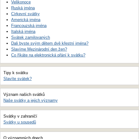
Velikonoce
Ruská jména
Církevní svátky
Americká jména
Francouzská jména
Italská jména
Svátek zamilovaných
Dali byste svým dětem dvě křestní jména?
Slavíme Mezinárodní den žen?
Co říkáte na elektronická přání k svátku?
Tipy k svátku
Slavíte svátek?
Význam našich svátků
Naše svátky a jejich významy
Svátky v zahraničí
Svátky u sousedů
O významných dnech