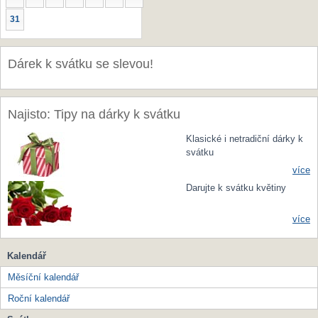
31
Dárek k svátku se slevou!
Najisto: Tipy na dárky k svátku
Klasické i netradiční dárky k
svátku
více
Darujte k svátku květiny
více
Kalendář
Měsíční kalendář
Roční kalendář