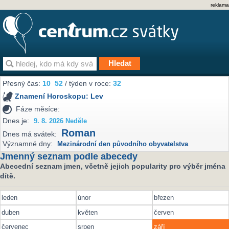
reklama
Přesný čas:
10
52
/ týden v roce:
32
Znamení Horoskopu:
Lev
Fáze měsíce:
Dnes je:
9. 8. 2026 Neděle
Roman
Dnes má svátek:
Významné dny:
Mezinárodní den původního obyvatelstva
Jmenný seznam podle abecedy
Abecední seznam jmen, včetně jejich popularity pro výběr jména
dítě.
leden
únor
březen
duben
květen
červen
červenec
srpen
září