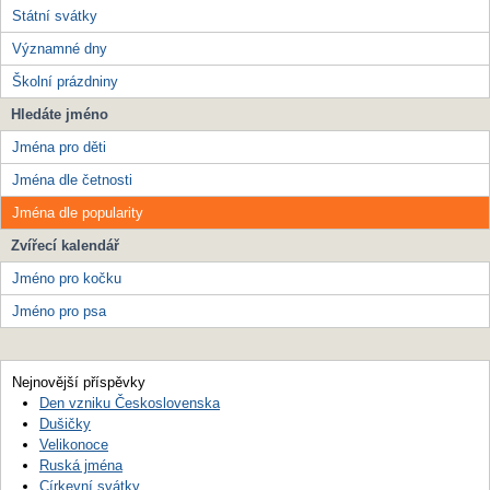
Státní svátky
Významné dny
Školní prázdniny
Hledáte jméno
Jména pro děti
Jména dle četnosti
Jména dle popularity
Zvířecí kalendář
Jméno pro kočku
Jméno pro psa
Nejnovější příspěvky
Den vzniku Československa
Dušičky
Velikonoce
Ruská jména
Církevní svátky