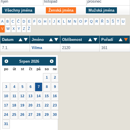
říjen
listopad
prosinec
Všechny jména
Ženská jména
Mužská jména
A
B
C
Č
D
E
F
G
H
I
J
K
L
M
N
O
P
Q
R
Ř
S
Š
T
U
V
W
X
Y
Z
Ž
Datum
Jméno
Oblíbenost
Pořadí
7.1.
Vilma
2120
161
Srpen
2026
po
út
st
čt
pá
so
ne
1
2
3
4
5
6
7
8
9
10
11
12
13
14
15
16
17
18
19
20
21
22
23
24
25
26
27
28
29
30
31