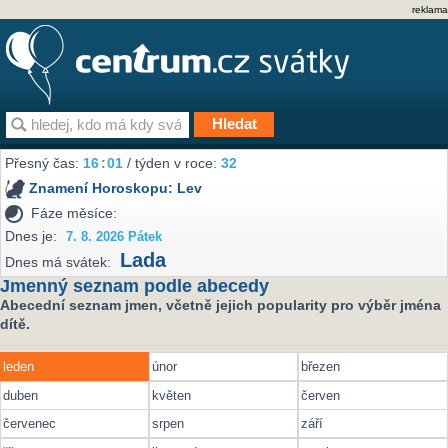
reklama
Přesný čas:
16
01
/ týden v roce:
32
Znamení Horoskopu:
Lev
Fáze měsíce:
Dnes je:
7. 8. 2026 Pátek
Lada
Dnes má svátek:
Jmenný seznam podle abecedy
Abecední seznam jmen, včetně jejich popularity pro výběr jména
dítě.
leden
únor
březen
duben
květen
červen
červenec
srpen
září