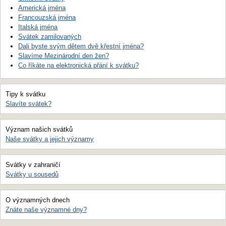
Americká jména
Francouzská jména
Italská jména
Svátek zamilovaných
Dali byste svým dětem dvě křestní jména?
Slavíme Mezinárodní den žen?
Co říkáte na elektronická přání k svátku?
Tipy k svátku
Slavíte svátek?
Význam našich svátků
Naše svátky a jejich významy
Svátky v zahraničí
Svátky u sousedů
O významných dnech
Znáte naše významné dny?