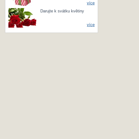
více
Darujte k svátku květiny
více