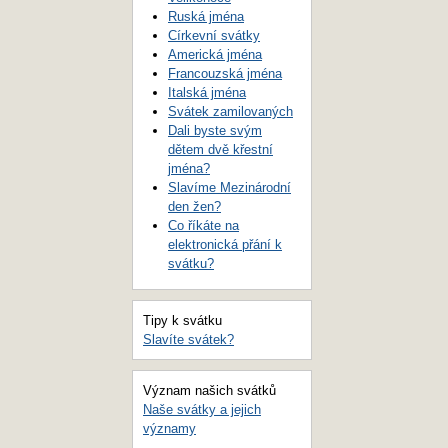
Ruská jména
Církevní svátky
Americká jména
Francouzská jména
Italská jména
Svátek zamilovaných
Dali byste svým
dětem dvě křestní
jména?
Slavíme Mezinárodní
den žen?
Co říkáte na
elektronická přání k
svátku?
Tipy k svátku
Slavíte svátek?
Význam našich svátků
Naše svátky a jejich
významy