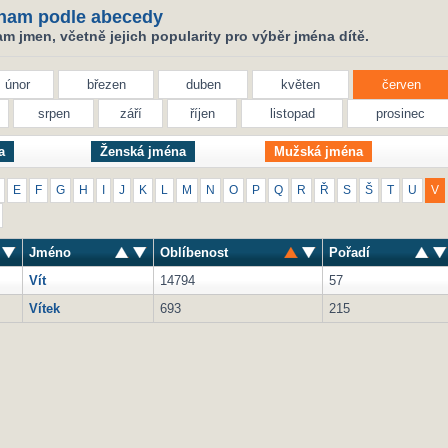
nam podle abecedy
 jmen, včetně jejich popularity pro výběr jména dítě.
únor
březen
duben
květen
červen
srpen
září
říjen
listopad
prosinec
a
Ženská jména
Mužská jména
E
F
G
H
I
J
K
L
M
N
O
P
Q
R
Ř
S
Š
T
U
V
Jméno
Oblíbenost
Pořadí
Vít
14794
57
Vítek
693
215