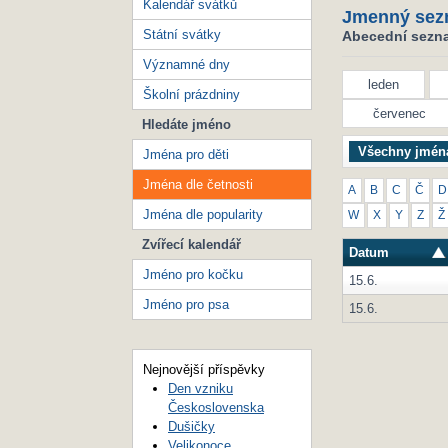
Kalendář svátků
Jmenný sez
Státní svátky
Abecední seznam
Významné dny
leden
Školní prázdniny
červenec
Hledáte jméno
Všechny jmén
Jména pro děti
Jména dle četnosti
A
B
C
Č
D
Jména dle popularity
W
X
Y
Z
Ž
Zvířecí kalendář
Datum
Jméno pro kočku
15.6.
Jméno pro psa
15.6.
Nejnovější příspěvky
Den vzniku
Československa
Dušičky
Velikonoce