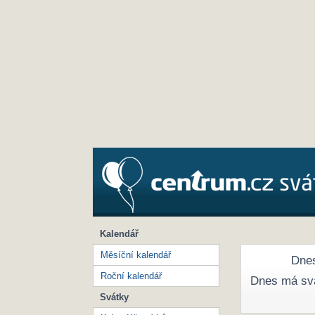
Kalendář
Měsíční kalendář
Dnes
Roční kalendář
Dnes má sv
Svátky